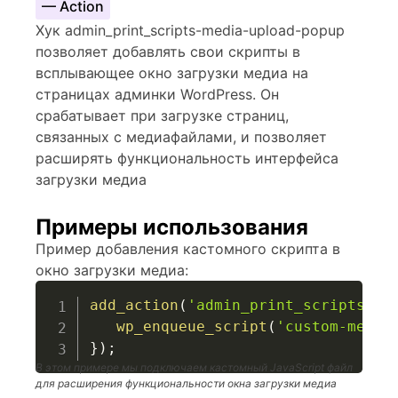
— Action
Хук admin_print_scripts-media-upload-popup
позволяет добавлять свои скрипты в
всплывающее окно загрузки медиа на
страницах админки WordPress. Он
срабатывает при загрузке страниц,
связанных с медиафайлами, и позволяет
расширять функциональность интерфейса
загрузки медиа
Примеры использования
Пример добавления кастомного скрипта в
окно загрузки медиа:
add_action
(
'admin_print_scripts-me
wp_enqueue_script
(
'custom-media
}
)
;
В этом примере мы подключаем кастомный JavaScript файл
для расширения функциональности окна загрузки медиа