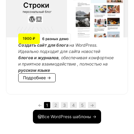
1900 ₽
6 разных демо
Cоздать сайт для блога
на WordPress.
Идеально подходит для сайта новостей
блогов и журналов
, обеспечивая комфортное
и приятное взаимодействие , полностью на
русском языке
Подробнее →
←
1
2
3
4
5
→
Все WordPress шаблоны →