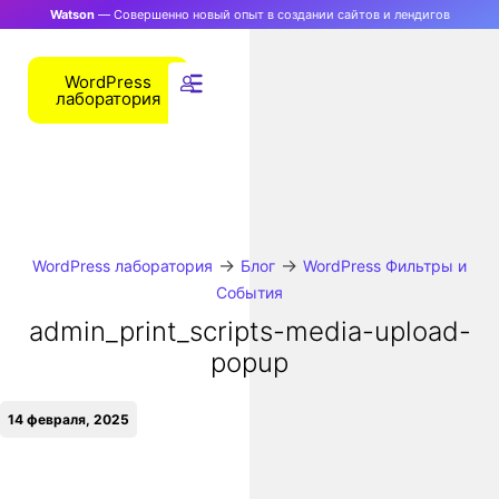
Watson
— Совершенно новый опыт в создании сайтов и лендигов
WordPress
лаборатория
→
→
WordPress лаборатория
Блог
WordPress Фильтры и
События
admin_print_scripts-media-upload-
popup
14 февраля, 2025