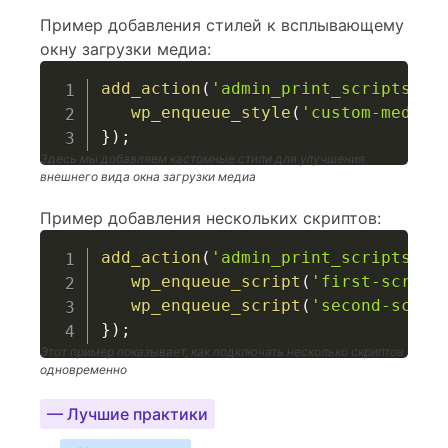
Пример добавления стилей к всплывающему
окну загрузки медиа:
add_action
(
'admin_print_scripts-me
wp_enqueue_style
(
'custom-media-
}
)
;
Здесь мы добавляем кастомные стили для улучшения
внешнего вида окна загрузки медиа
Пример добавления нескольких скриптов:
add_action
(
'admin_print_scripts-me
wp_enqueue_script
(
'first-script
wp_enqueue_script
(
'second-scrip
}
)
;
Этот пример показывает, как подключать несколько скриптов
одновременно
— Лучшие практики