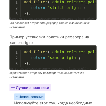
add_filter
(
'admin_referrer_policy'
return
'strict-origin'
;
}
)
;
Здесь мы устанавливаем политику реферера на ‘strict-origin’,
что позволяет отправлять реферер только с защищённых
источников
Пример установки политики реферера на
‘same-origin’:
add_filter
(
'admin_referrer_policy'
return
'same-origin'
;
}
)
;
Мы устанавливаем политику реферера на ‘same-origin’, что
ограничивает отправку реферера только для того же
источника
— Лучшие практики
– Использование
Используйте этот хук, когда необходимо