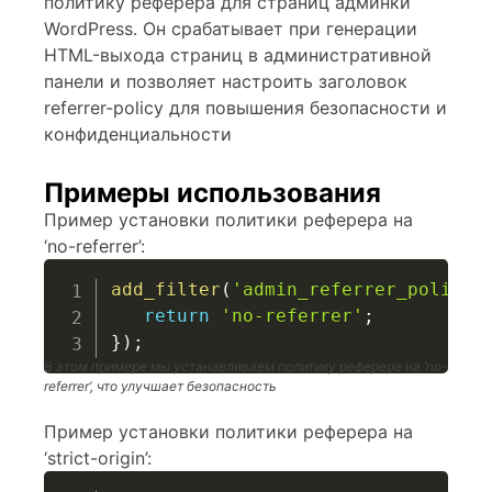
политику реферера для страниц админки
WordPress. Он срабатывает при генерации
HTML-выхода страниц в административной
панели и позволяет настроить заголовок
referrer-policy для повышения безопасности и
конфиденциальности
Примеры использования
Пример установки политики реферера на
‘no-referrer’:
add_filter
(
'admin_referrer_policy'
return
'no-referrer'
;
}
)
;
В этом примере мы устанавливаем политику реферера на ‘no-
referrer’, что улучшает безопасность
Пример установки политики реферера на
‘strict-origin’: