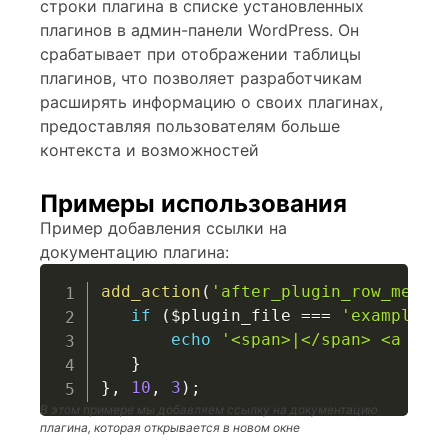
строки плагина в списке установленных
плагинов в админ-панели WordPress. Он
срабатывает при отображении таблицы
плагинов, что позволяет разработчикам
расширять информацию о своих плагинах,
предоставляя пользователям больше
контекста и возможностей
Примеры использования
Пример добавления ссылки на
документацию плагина:
add_action
(
'after_plugin_row_meta'
if
(
$plugin_file
===
'example-p
echo
'<span>|</span> <a hre
}
}
,
10
,
3
)
;
В этом примере мы добавляем ссылку на документацию
плагина, которая открывается в новом окне