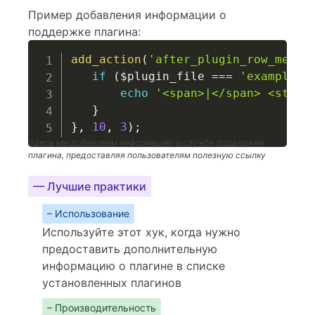
Пример добавления информации о
поддержке плагина:
add_action
(
'after_plugin_row_meta'
if
(
$plugin_file
===
'example-p
echo
'<span>|</span> <stron
}
}
,
10
,
3
)
;
Здесь мы добавляем информацию о службе поддержки
плагина, предоставляя пользователям полезную ссылку
— Лучшие практики
– Использование
Используйте этот хук, когда нужно
предоставить дополнительную
информацию о плагине в списке
установленных плагинов
– Производительность