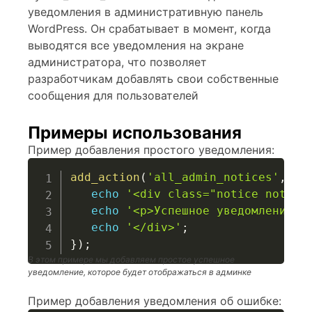
уведомления в административную панель
WordPress. Он срабатывает в момент, когда
выводятся все уведомления на экране
администратора, что позволяет
разработчикам добавлять свои собственные
сообщения для пользователей
Примеры использования
Пример добавления простого уведомления:
add_action
(
'all_admin_notices'
,
fu
echo
'<div class="notice notice
echo
'<p>Успешное уведомление: 
echo
'</div>'
;
}
)
;
В этом примере мы добавляем простое успешное
уведомление, которое будет отображаться в админке
Пример добавления уведомления об ошибке: