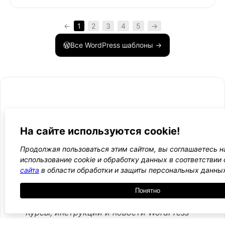
←
1
2
3
4
5
→
Все WordPress шаблоны →
- Поли
-
На сайте используются cookie!
WordPress лаборатория
конфид
Оплата
и
Ещё один сайт на WordPress 💛
Продолжая пользоваться этим сайтом, вы соглашаетесь н
-
возвра
использование cookie и обработку данных в соответствии
Пользо
2021 — 2026
- Обратная связь
сайта
в области обработки и защиты персональных данны
соглаш
-
Догово
Понятно
оферта
Курсы, инструкции и новости WordPress