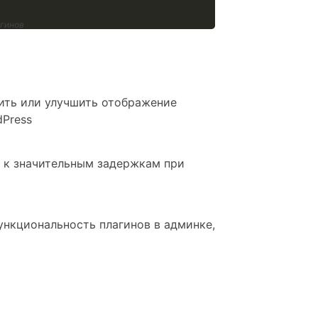
агинов
нить или улучшить отображение
dPress
и к значительным задержкам при
ункциональность плагинов в админке,