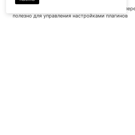
Этот хук позволяет изменять значения опций пер
полезно для управления настройками плагинов
Используйте его, если нужно изменить данные к
обновлении
Имя
*
Emai
Комментарий