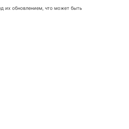
ед их обновлением, что может быть
онкретного плагина при его
l
*