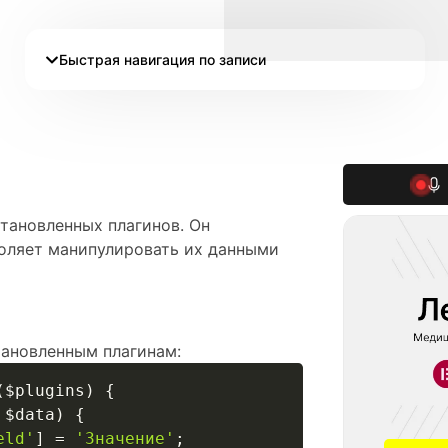
Быстрая навигация по записи
становленных плагинов. Он
воляет манипулировать их данными
тановленным плагинам:
(
$plugins
)
{
$data
)
{
eld'
]
=
'Значение'
;