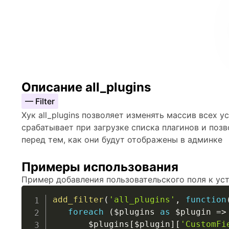
Описание all_plugins
— Filter
Хук all_plugins позволяет изменять массив всех у
срабатывает при загрузке списка плагинов и поз
перед тем, как они будут отображены в админке
Примеры использования
Пример добавления пользовательского поля к ус
add_filter
(
'all_plugins'
,
function
foreach
(
$plugins
as
$plugin
=>
$plugins
[
$plugin
]
[
'CustomFi