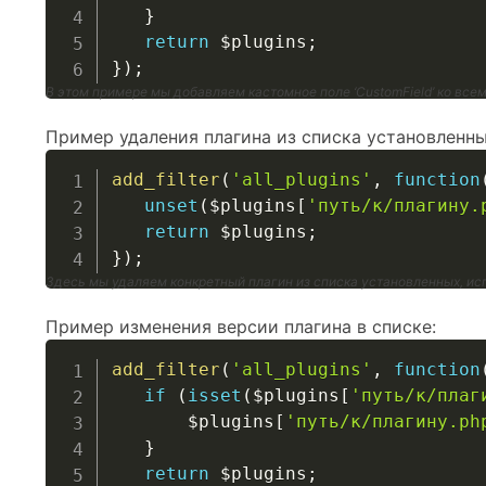
}
return
$plugins
;
}
)
;
В этом примере мы добавляем кастомное поле ‘CustomField’ ко вс
Пример удаления плагина из списка установленны
add_filter
(
'all_plugins'
,
function
unset
(
$plugins
[
'путь/к/плагину.
return
$plugins
;
}
)
;
Здесь мы удаляем конкретный плагин из списка установленных, ис
Пример изменения версии плагина в списке:
add_filter
(
'all_plugins'
,
function
if
(
isset
(
$plugins
[
'путь/к/плаг
$plugins
[
'путь/к/плагину.ph
}
return
$plugins
;