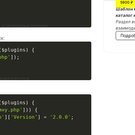
5900 ₽
Шаблон 
каталог 
Раздел в
ем установленным плагинам
взаимоде
Подро
х:
(
$plugins
)
{
php'
]
)
;
пользуя его путь
(
$plugins
)
{
ину.php'
]
)
)
{
p'
]
[
'Version'
]
=
'2.0.0'
;