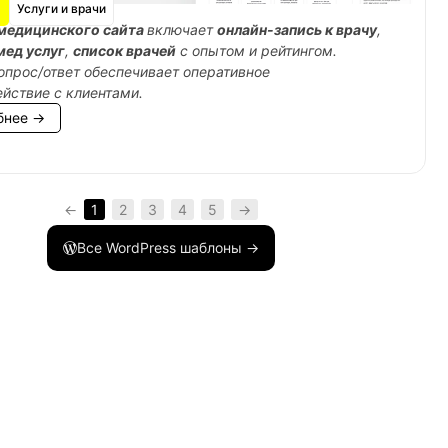
Услуги и врачи
медицинского сайта
включает
онлайн-запись к врачу
,
мед услуг
,
список врачей
с опытом и рейтингом.
опрос/ответ обеспечивает оперативное
йствие с клиентами.
бнее →
←
1
2
3
4
5
→
Все WordPress шаблоны →