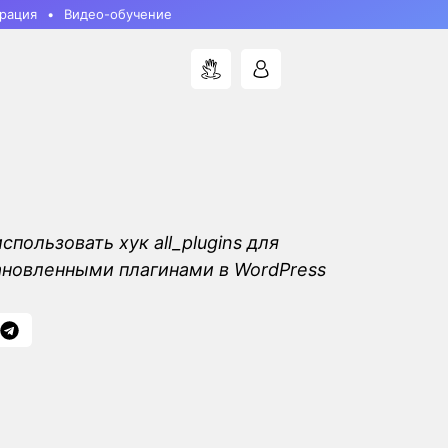
рация
Видео-обучение
использовать хук all_plugins для
ановленными плагинами в WordPress