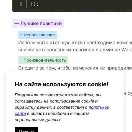
}
)
;
Мы изменяем версию плагина на ‘2.0.0’ в списке установленных пл
— Лучшие практики
– Использование
Используйте этот хук, когда необходимо изме
списка установленных плагинов в админке Wor
– Производительность
Следите за тем, чтобы изменения не приводил
загрузке списка плагинов
На сайте используются cookie!
– Предупреждения
Изменения могут повлиять на отображение и ф
Продолжая пользоваться этим сайтом, вы
поэтому тестируйте изменения
соглашаетесь на использование cookie и
обработку данных в соответствии с
политикой
Альтернативы
сайта
в области обработки и защиты
pre_update_option
персональных данных.
Тип: filter
Понятно