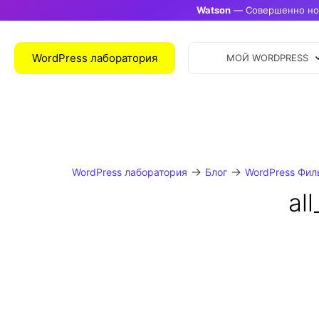
Watson
— Совершенно нов
WordPress лаборатория
МОЙ WORDPRESS
→
→
WordPress лаборатория
Блог
WordPress Фил
al