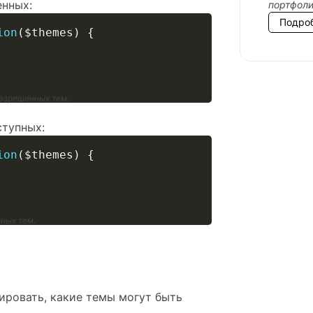
енных:
портфол
Подро
ion
(
$themes
)
{
разрешенных тем.
ступных:
ion
(
$themes
)
{
пных тем.
лировать, какие темы могут быть