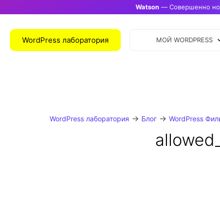
Watson
— Совершенно нов
WordPress лаборатория
МОЙ WORDPRESS
→
→
WordPress лаборатория
Блог
WordPress Фил
allowed