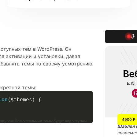
ступных тем в WordPress. Он
я активации и установки, давая
обавлять темы по своему усмотрению
нкретной темы:
ion
(
$themes
)
{
4900 ₽
entyone’. Все остальные темы будут недоступны
Шаблон 
современ