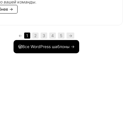
ио вашей команды.
бнее →
←
1
2
3
4
5
→
Все WordPress шаблоны →