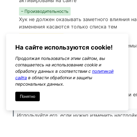
активированы на сайте
– Производительность
Хук не должен оказывать заметного влияния на
изменения касаются только списка тем
– Предупреждения
Следите за тем, чтобы не удалить важные темы
На сайте используются cookie!
пользователям
Продолжая пользоваться этим сайтом, вы
Альтернативы
соглашаетесь на использование cookie и
обработку данных в соответствии с
политикой
theme_mods
сайта
в области обработки и защиты
Тип: filter
персональных данных.
Этот хук позволяет сохранять настройки тем, и 
Понятно
управления пользовательскими настройками
Используйте его, если нужно изменить настройк
доступных тем