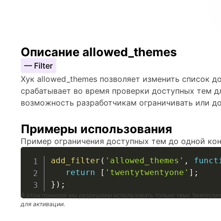
Описание allowed_themes
— Filter
Хук allowed_themes позволяет изменить список до
срабатывает во время проверки доступных тем дл
возможность разработчикам ограничивать или д
Примеры использования
Пример ограничения доступных тем до одной ко
add_filter
(
'allowed_themes'
,
funct
return
[
'twentytwentyone'
]
;
}
)
;
В этом примере мы разрешаем использовать только тему ‘twentytw
для активации.