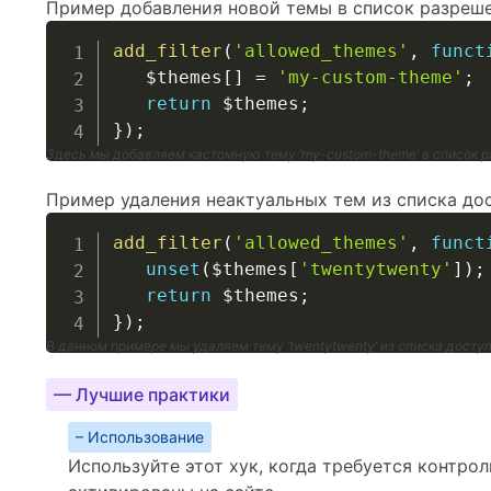
Пример добавления новой темы в список разреш
add_filter
(
'allowed_themes'
,
funct
$themes
[
]
=
'my-custom-theme'
;
return
$themes
;
}
)
;
Здесь мы добавляем кастомную тему ‘my-custom-theme’ в список 
Пример удаления неактуальных тем из списка до
add_filter
(
'allowed_themes'
,
funct
unset
(
$themes
[
'twentytwenty'
]
)
;
return
$themes
;
}
)
;
В данном примере мы удаляем тему ‘twentytwenty’ из списка досту
— Лучшие практики
– Использование
Используйте этот хук, когда требуется контро