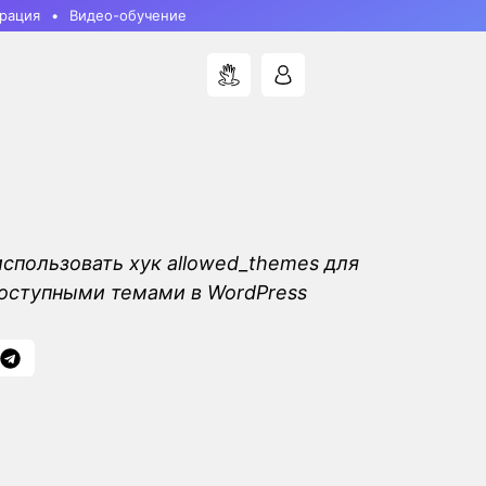
рация
Видео-обучение
использовать хук allowed_themes для
оступными темами в WordPress