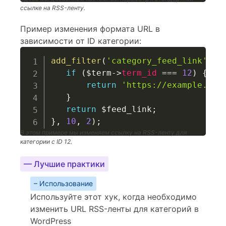
ссылке на RSS-ленту.
Пример изменения формата URL в
зависимости от ID категории:
add_filter
(
'category_feed_link'
,
f
if
(
$term
->
term_id
===
12
)
{
return
'https://example.com
}
return
$feed_link
;
}
,
10
,
2
)
;
В этом примере мы изменяем ссылку на RSS-ленту для
категории с ID 12.
— Лучшие практики
– Использование
Используйте этот хук, когда необходимо
изменить URL RSS-ленты для категорий в
WordPress