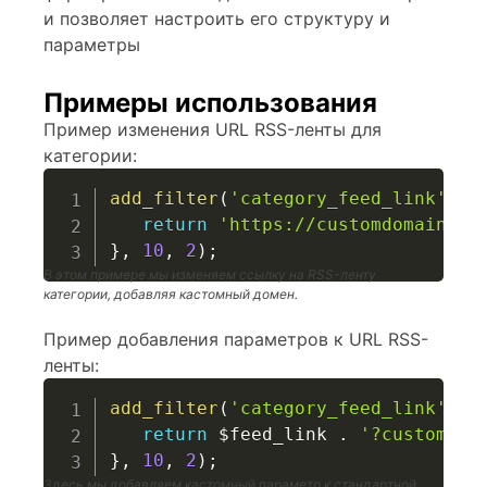
и позволяет настроить его структуру и
параметры
Примеры использования
Пример изменения URL RSS-ленты для
категории:
add_filter
(
'category_feed_link'
,
f
return
'https://customdomain.co
}
,
10
,
2
)
;
В этом примере мы изменяем ссылку на RSS-ленту
категории, добавляя кастомный домен.
Пример добавления параметров к URL RSS-
ленты:
add_filter
(
'category_feed_link'
,
f
return
$feed_link
.
'?custom_pa
}
,
10
,
2
)
;
Здесь мы добавляем кастомный параметр к стандартной