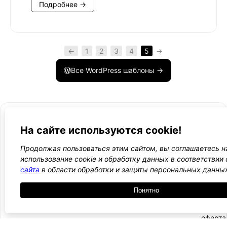
Подробнее →
←
1
2
3
4
5
→
Все WordPress шаблоны →
На сайте используются cookie!
Продолжая пользоваться этим сайтом, вы соглашаетесь н
- Поли
-
WordPress лаборатория
использование cookie и обработку данных в соответствии
конфид
Оплата
сайта
в области обработки и защиты персональных данны
и
Ещё один сайт на WordPress 💛
-
возвра
Пользо
2021 — 2026
- Обратная связь
Понятно
соглаш
-
Догово
оферта