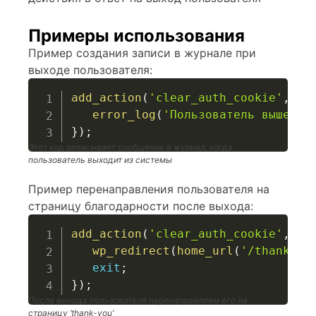
Примеры использования
Пример создания записи в журнале при
выходе пользователя:
add_action
(
'clear_auth_cookie'
,
fu
error_log
(
'Пользователь вышел и
}
)
;
Этот код записывает сообщение в журнал, когда
пользователь выходит из системы
Пример перенаправления пользователя на
страницу благодарности после выхода:
add_action
(
'clear_auth_cookie'
,
fu
wp_redirect
(
home_url
(
'/thank-yo
exit
;
}
)
;
После выхода пользователя перенаправляем его на
страницу ‘thank-you’