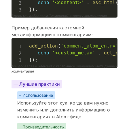
echo
'<content>'
.
esc_html
(
$co
}
)
;
Здесь мы добавляем ‘(изменено)’ к тексту комментария
Пример добавления кастомной
метаинформации к комментариям:
add_action
(
'comment_atom_entry'
,
f
echo
'<custom_meta>'
.
get_comm
}
)
;
Мы добавляем элемент
с кастомным значением мета данных
комментария
— Лучшие практики
– Использование
Используйте этот хук, когда вам нужно
изменить или дополнить информацию о
комментариях в Atom-фиде
– Производительность