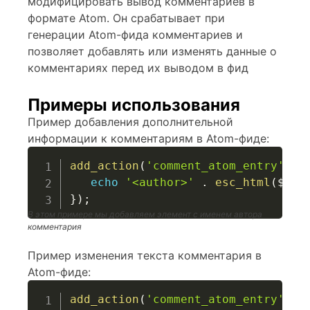
модифицировать вывод комментариев в
формате Atom. Он срабатывает при
генерации Atom-фида комментариев и
позволяет добавлять или изменять данные о
комментариях перед их выводом в фид
Примеры использования
Пример добавления дополнительной
информации к комментариям в Atom-фиде:
add_action
(
'comment_atom_entry'
,
f
echo
'<author>'
.
esc_html
(
$com
}
)
;
В этом примере мы добавляем элемент
с именем автора
комментария
Пример изменения текста комментария в
Atom-фиде:
add_action
(
'comment_atom_entry'
,
f