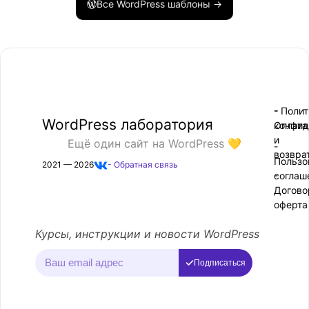
Все WordPress шаблоны →
- Поли
-
WordPress лаборатория
конфид
Оплата
и
Ещё один сайт на WordPress 💛
-
возвра
Пользо
2021 — 2026
- Обратная связь
соглаш
-
Догово
оферта
Курсы, инструкции и новости WordPress
Подписаться