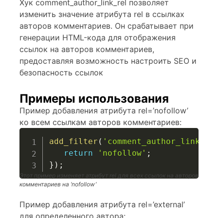
Хук comment_author_link_rel позволяет
изменить значение атрибута rel в ссылках
авторов комментариев. Он срабатывает при
генерации HTML-кода для отображения
ссылок на авторов комментариев,
предоставляя возможность настроить SEO и
безопасность ссылок
Примеры использования
Пример добавления атрибута rel=’nofollow’
ко всем ссылкам авторов комментариев:
add_filter
(
'comment_author_link_re
return
'nofollow'
;
}
)
;
Этот пример изменяет атрибут rel для всех ссылок на авторов
комментариев на ‘nofollow’
Пример добавления атрибута rel=’external’
для определенного автора: