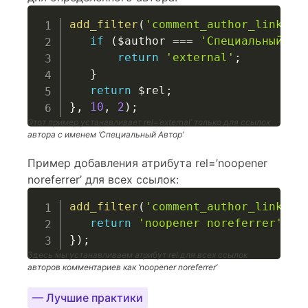
add_filter
(
'comment_author_link_re
if
(
$author
===
'Специальный Ав
return
'external'
;
}
return
$rel
;
}
,
10
,
2
)
;
Этот пример устанавливает rel=’external’ только для ссылок
автора с именем ‘Специальный Автор’
Пример добавления атрибута rel=’noopener
noreferrer’ для всех ссылок:
add_filter
(
'comment_author_link_re
return
'noopener noreferrer'
;
}
)
;
Здесь мы устанавливаем атрибут rel для всех ссылок
авторов комментариев как ‘noopener noreferrer’
— Лучшие практики