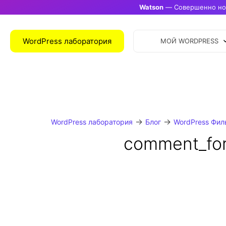
Watson
— Совершенно нов
WordPress лаборатория
МОЙ WORDPRESS
→
→
WordPress лаборатория
Блог
WordPress Фил
comment_for