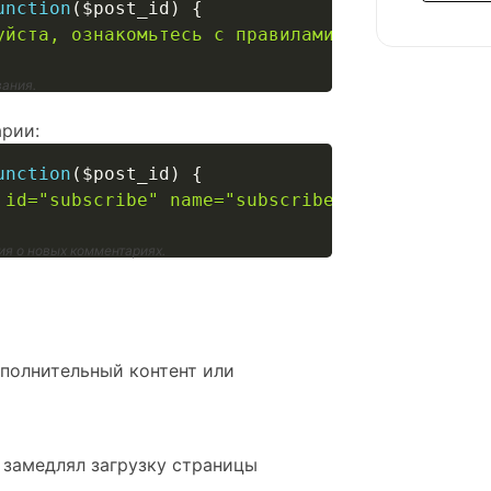
unction
(
$post_id
)
{
уйста, ознакомьтесь с правилами комментирован
ания.
рии:
unction
(
$post_id
)
{
 id="subscribe" name="subscribe"> Я хочу полу
ия о новых комментариях.
ополнительный контент или
 замедлял загрузку страницы