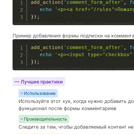
add_action
(
'comment_form_after'
,
f
echo
'<p><a href="/rules">Пожал
}
)
;
Здесь мы добавляем ссылку на страницу с правилами комментиров
Пример добавления формы подписки на коммента
add_action
(
'comment_form_after'
,
f
echo
'<p><input type="checkbox"
}
)
;
В этом примере мы добавляем чекбокс для подписки на уведомлен
— Лучшие практики
– Использование
Используйте этот хук, когда нужно добавить д
функционал после формы комментариев
– Производительность
Следите за тем, чтобы добавляемый контент не