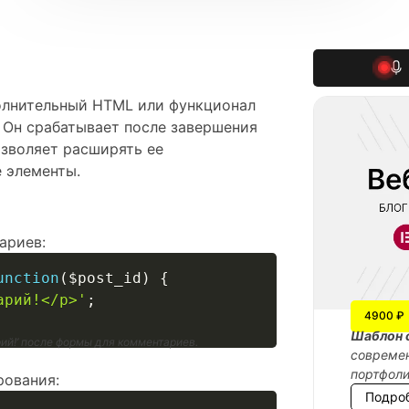
полнительный HTML или функционал
 Он срабатывает после завершения
зволяет расширять ее
 элементы.
ариев:
unction
(
$post_id
)
{
арий!</p>'
;
4900 ₽
Шаблон 
ий!’ после формы для комментариев.
современ
портфол
рования:
Подро