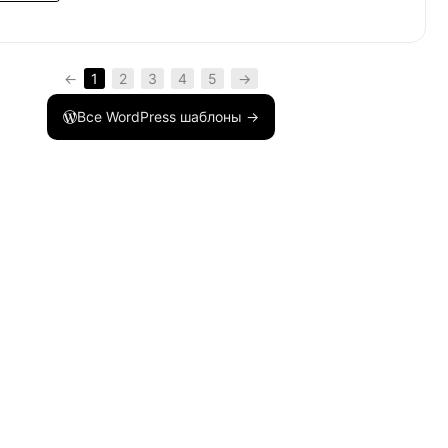
ия</a></p>'
;
←
1
2
3
4
5
→
Все WordPress шаблоны →
чать уведомления о новых комментариях</p>'
;