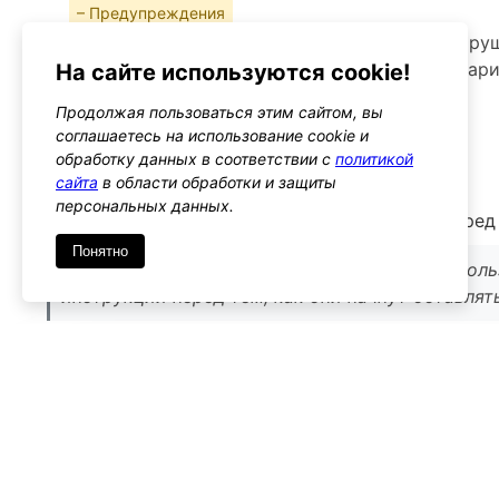
– Предупреждения
Убедитесь, что добавляемые элементы не нару
не отвлекают от основной функции комментар
На сайте используются cookie!
Альтернативы
Продолжая пользоваться этим сайтом, вы
соглашаетесь на использование cookie и
comment_form_before
обработку данных в соответствии с
политикой
Тип: action
сайта
в области обработки и защиты
персональных данных.
Этот хук позволяет добавлять содержимое пере
Понятно
Используйте его, если нужно предоставить по
инструкции перед тем, как они начнут оставля
Имя
*
Emai