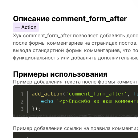
Описание comment_form_after
— Action
Хук comment_form_after позволяет добавлять до
после формы комментариев на страницах постов.
вывода стандартной формы комментариев, что по
функциональность или добавлять дополнительные
Примеры использования
Пример добавления текста после формы коммент
add_action
(
'comment_form_after'
,
f
echo
'<p>Спасибо за ваш коммент
}
)
;
В этом примере мы выводим сообщение ‘Спасибо за ваш комментар
Пример добавления ссылки на правила комменти