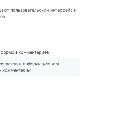
шают пользовательский интерфейс и
иев
д формой комментариев
льзователям информацию или
ть комментарии
l
*