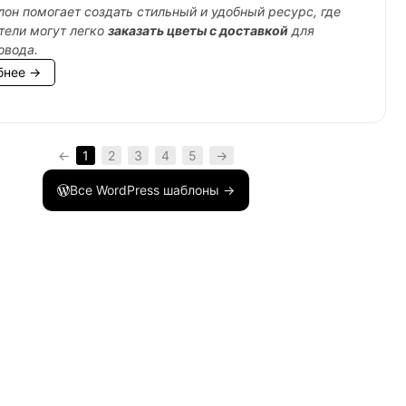
лон помогает создать стильный и удобный ресурс, где
тели могут легко
заказать цветы с доставкой
для
овода.
бнее →
←
1
2
3
4
5
→
Все WordPress шаблоны →