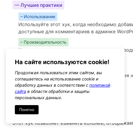
— Лучшие практики
– Использование
Используйте этот хук, когда необходимо добав
доступные для комментариев в админке WordP
– Производительность
Хук не должен значительно влиять на производ
касаются только вывода HTML
На сайте используются cookie!
– Предупреждения
Продолжая пользоваться этим сайтом, вы
Следите за тем, чтобы добавляемые действия 
соглашаетесь на использование cookie и
существующими
обработку данных в соответствии с
политикой
сайта
в области обработки и защиты
Альтернативы
персональных данных.
manage_comments_columns
Тип: filter
Понятно
Этот хук позволяет изменять колонки, отобража