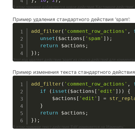
}
,
10
,
2
)
;
В этом примере добавляется новое действие ‘Кастомное действие’
Пример удаления стандартного действия ‘spam’:
add_filter
(
'comment_row_actions'
,
unset
(
$actions
[
'spam'
]
)
;
return
$actions
;
}
)
;
Этот код удаляет действие ‘spam’ из списка действий для коммента
Пример изменения текста стандартного действия ‘
add_filter
(
'comment_row_actions'
,
if
(
isset
(
$actions
[
'edit'
]
)
)
{
$actions
[
'edit'
]
=
str_repl
}
return
$actions
;
}
)
;
В этом примере текст действия ‘Edit’ изменяется на ‘Изменить’