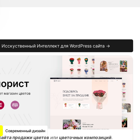
Исскуственный Интеллект для WordPress сайта →
tom_action&comment_id='
.
$comment
->
comment_ID
)
Современный дизайн
сайта продажи цветов
или
цветочных композиций
.