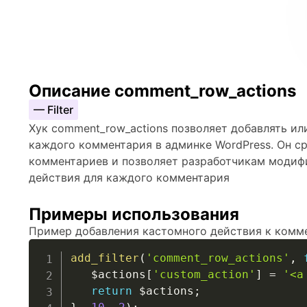
Описание comment_row_actions
— Filter
Хук comment_row_actions позволяет добавлять ил
каждого комментария в админке WordPress. Он с
комментариев и позволяет разработчикам модиф
действия для каждого комментария
Примеры использования
Пример добавления кастомного действия к комм
add_filter
(
'comment_row_actions'
,
$actions
[
'custom_action'
]
=
'<a
return
$actions
;