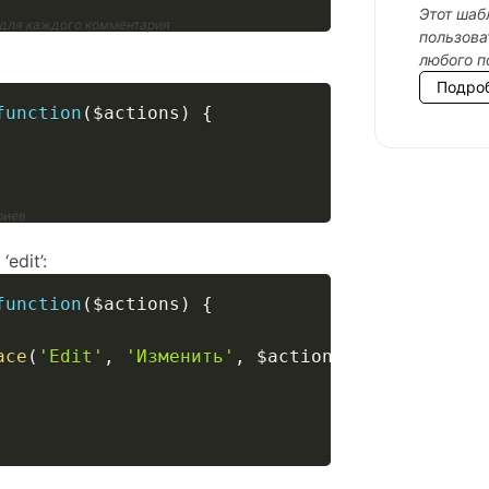
Этот шаб
 для каждого комментария
пользова
любого п
Подро
function
(
$actions
)
{
риев
edit’:
function
(
$actions
)
{
ace
(
'Edit'
,
'Изменить'
,
$actions
[
'edit'
]
)
;