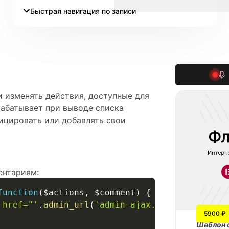
Быстрая навигация по записи
и изменять действия, доступные для
рабатывает при выводе списка
ицировать или добавлять свои
ентариям:
function
(
$actions
,
$comment
)
{
 href="'
.
admin_url
(
'admin-ajax.php?action=cus
5900 ₽
Шаблон 