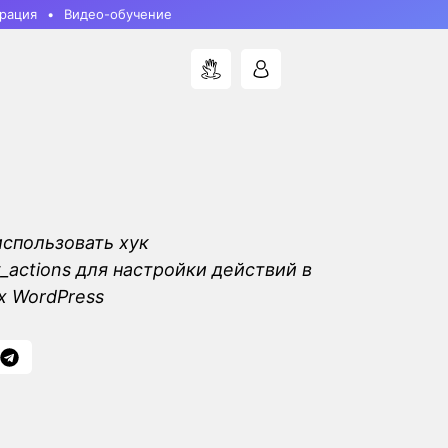
рация
Видео-обучение
использовать хук
actions для настройки действий в
х WordPress