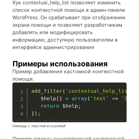
Хук contextual_help_list позволяет изменить
список контекстной помощи в админ-панели
WordPress. Он срабатывает при отображении
экрана помощи и позволяет разработчикам
добавлять или модифицировать
информацию, доступную пользователям в
интерфейсе администрирования
Примеры использования
Пример добавления кастомной контекстной
помощи:
add_filter
(
'contextual_help_list'
,
$help
[
]
=
array
(
'text'
=>
'Это 
return
$help
;
}
)
;
В этом примере мы добавляем новую запись в контекстную
помощь с текстом и ссылкой
Пример замены существующей контекстной