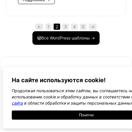
←
1
2
3
4
5
→
Все WordPress шаблоны →
На сайте используются cookie!
- Поли
-
WordPress лаборатория
конфид
Оплата
Продолжая пользоваться этим сайтом, вы соглашаетесь н
и
использование cookie и обработку данных в соответствии
Ещё один сайт на WordPress 💛
-
возвра
сайта
в области обработки и защиты персональных данны
Пользо
2021 — 2026
- Обратная связь
соглаш
-
Понятно
Догово
оферта