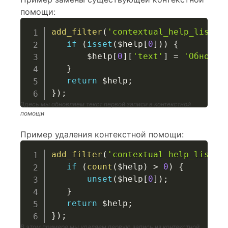
помощи:
add_filter
(
'contextual_help_list'
,
if
(
isset
(
$help
[
0
]
)
)
{
$help
[
0
]
[
'text'
]
=
'Обновле
}
return
$help
;
}
)
;
Здесь мы обновляем текст первой записи в контекстной
помощи
Пример удаления контекстной помощи:
add_filter
(
'contextual_help_list'
,
if
(
count
(
$help
)
>
0
)
{
unset
(
$help
[
0
]
)
;
}
return
$help
;
}
)
;
В этом примере мы удаляем первую запись из контекстной