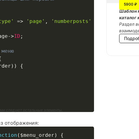
5900 ₽
Шаблон 
каталог 
type'
=>
'page'
,
'numberposts'
=>
-
1
)
)
;
Раздел в
взаимоде
age
->
ID
;
Подро
 меню
{
rder
)
)
{
ими следуют остальные элементы.
з отображения:
nction
(
$menu_order
)
{