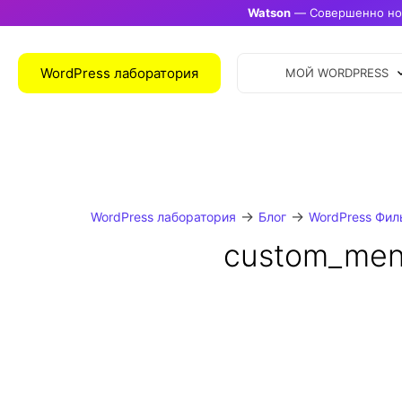
Watson
— Совершенно нов
WordPress лаборатория
МОЙ WORDPRESS
→
→
WordPress лаборатория
Блог
WordPress Фил
custom_men