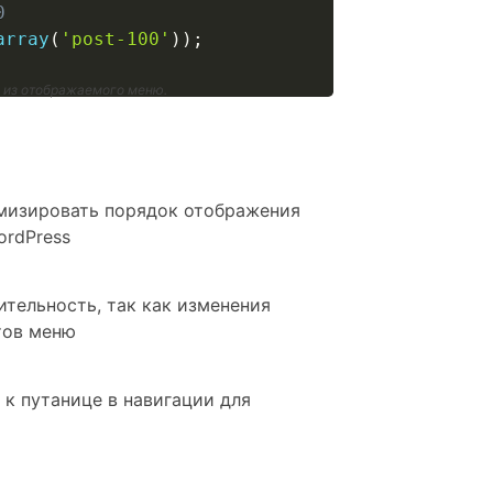
0
array
(
'post-100'
)
)
;
н из отображаемого меню.
омизировать порядок отображения
ordPress
ительность, так как изменения
тов меню
 к путанице в навигации для