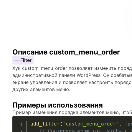
Описание custom_menu_order
— Filter
Хук custom_menu_order позволяет изменить поря
административной панели WordPress. Он срабаты
экране управления и позволяет настроить порядо
других элементов меню.
Примеры использования
Пример изменения порядка элементов меню, что
add_filter
(
'custom_menu_order'
,
fu
// Сортируем меню так, чтобы ст