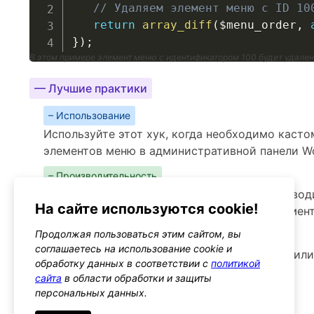
// Удаляем элемент меню с ID 10
return
array_diff
(
$menu_order
,
}
)
;
В этом примере элемент меню с идентификатором 100 будет удале
— Лучшие практики
– Использование
Используйте этот хук, когда необходимо каст
элементов меню в административной панели W
– Производительность
Хук не должен значительно влиять на производ
На сайте используются cookie!
касаются только порядка отображения элемен
Продолжая пользоваться этим сайтом, вы
– Предупреждения
соглашаетесь на использование cookie и
Следите за тем, чтобы изменения не приводили
обработку данных в соответствии с
политикой
пользователей админ-панели
сайта
в области обработки и защиты
персональных данных.
Альтернативы