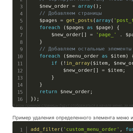
$new_order
=
array
(
)
;
// Добавляем страницы
$pages
=
get_posts
(
array
(
'post_
foreach
(
$pages
as
$page
)
{
$new_order
[
]
=
'page_'
.
$p
}
// Добавляем остальные элементы
foreach
(
$menu_order
as
$item
)
if
(
!
in_array
(
$item
,
$new_o
$new_order
[
]
=
$item
;
}
}
return
$new_order
;
}
)
;
В этом примере страницы будут отображаться в начале меню, за н
Пример удаления определенного элемента меню и
add_filter
(
'custom_menu_order'
,
fu