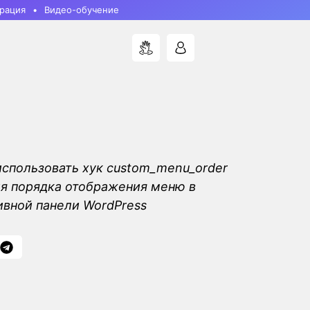
рация
Видео-обучение
 использовать хук custom_menu_order
я порядка отображения меню в
вной панели WordPress