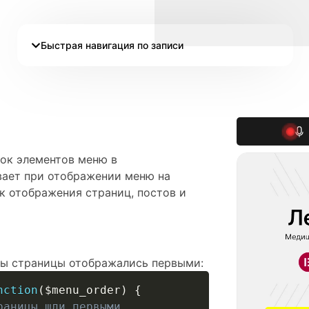
Быстрая навигация по записи
док элементов меню в
вает при отображении меню на
к отображения страниц, постов и
бы страницы отображались первыми:
nction
(
$menu_order
)
{
раницы шли первыми