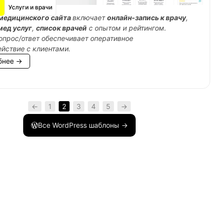
Услуги и врачи
медицинского сайта
включает
онлайн-запись к врачу
,
мед услуг
,
список врачей
с опытом и рейтингом.
опрос/ответ обеспечивает оперативное
йствие с клиентами.
бнее →
←
1
2
3
4
5
→
Все WordPress шаблоны →