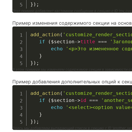
}
)
;
Этот пример добавляет кастомное сообщение в секцию с ID ‘my_cust
Пример изменения содержимого секции на основе
add_action
(
'customize_render_secti
if
(
$section
->
title
===
'Заголо
echo
'<p>Это измененное сод
}
}
)
;
В этом примере мы изменяем содержимое секции в зависимости от
Пример добавления дополнительных опций к секц
add_action
(
'customize_render_secti
if
(
$section
->
id
===
'another_s
echo
'<select><option value
}
}
)
;
Здесь мы добавляем выпадающий список в секцию с ID ‘another_sec