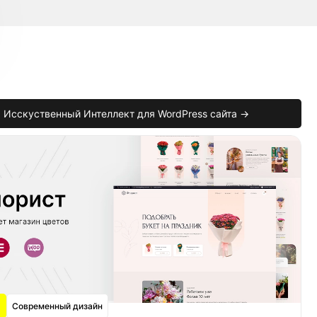
Исскуственный Интеллект для WordPress сайта →
iv>'
;
Современный дизайн