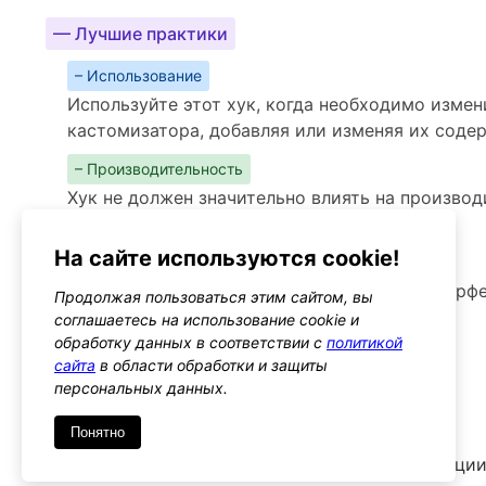
— Лучшие практики
– Использование
Используйте этот хук, когда необходимо изме
кастомизатора, добавляя или изменяя их сод
– Производительность
Хук не должен значительно влиять на производ
сложной логики в функциях
На сайте используются cookie!
– Предупреждения
Убедитесь, что изменения не нарушают интерф
Продолжая пользоваться этим сайтом, вы
пользовательский опыт
соглашаетесь на использование cookie и
обработку данных в соответствии с
политикой
Альтернативы
сайта
в области обработки и защиты
customize_register
персональных данных.
Тип: action
Понятно
Этот хук позволяет регистрировать новые секции