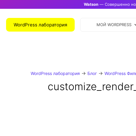
Watson
— Совершенно нов
WordPress лаборатория
МОЙ WORDPRESS
→
→
WordPress лаборатория
Блог
WordPress Фил
customize_render