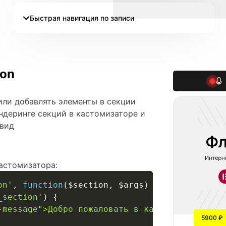
Быстрая навигация по записи
ion
 или добавлять элементы в секции
ндеринге секций в кастомизаторе и
 вид
астомизатора:
on'
,
function
(
$section
,
$args
)
{
_section'
)
{
-message">Добро пожаловать в кастомизатор!</d
5900 ₽