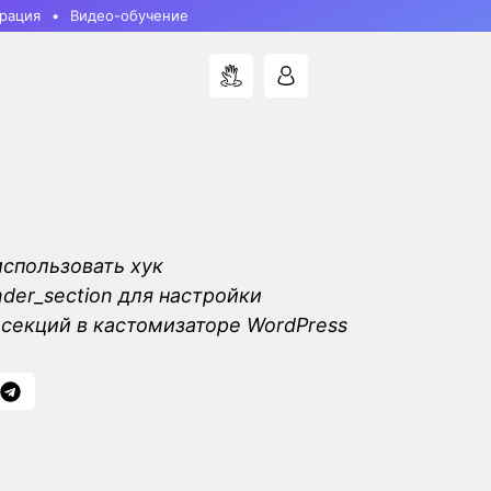
рация
Видео-обучение
использовать хук
nder_section для настройки
секций в кастомизаторе WordPress