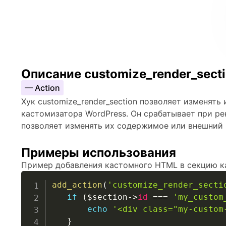
Описание customize_render_sect
— Action
Хук customize_render_section позволяет изменять
кастомизатора WordPress. Он срабатывает при ре
позволяет изменять их содержимое или внешний
Примеры использования
Пример добавления кастомного HTML в секцию к
add_action
(
'customize_render_secti
if
(
$section
->
id
===
'my_custom
echo
'<div class="my-custom
}