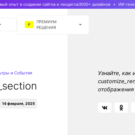
ый опыт в создании сайтов и лендигов
3000+ дизайнов
ИИ гене
ПРЕМИУМ
₽
РЕШЕНИЯ
Узнайте, как 
ьтры и События
customize_re
_section
отображения 
14 февраля, 2025