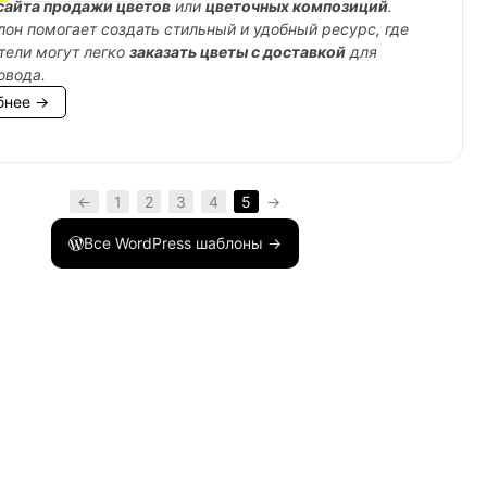
сайта продажи цветов
или
цветочных композиций
.
лон помогает создать стильный и удобный ресурс, где
тели могут легко
заказать цветы с доставкой
для
овода.
бнее →
←
1
2
3
4
5
→
Все WordPress шаблоны →
2</option></select>'
;