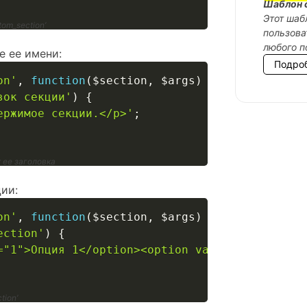
Шаблон 
Этот шаб
om_section’
пользова
любого п
 ее имени:
Подро
on'
,
function
(
$section
,
$args
)
{
вок секции'
)
{
ержимое секции.</p>'
;
 ее заголовка
ии:
on'
,
function
(
$section
,
$args
)
{
ection'
)
{
="1">Опция 1</option><option value="2">Опция 
tion’