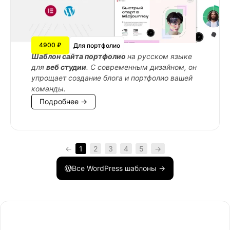
4900 ₽
Для портфолио
Шаблон сайта портфолио
на русском языке
для
веб студии
. С современным дизайном, он
упрощает создание блога и портфолио вашей
команды.
Подробнее →
←
1
2
3
4
5
→
Все WordPress шаблоны →