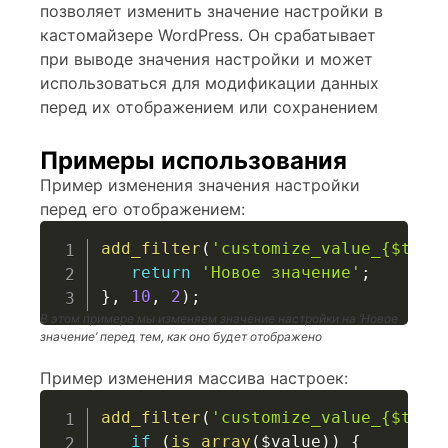
позволяет изменить значение настройки в
кастомайзере WordPress. Он срабатывает
при выводе значения настройки и может
использоваться для модификации данных
перед их отображением или сохранением
Примеры использования
Пример изменения значения настройки
перед его отображением:
add_filter
(
'customize_value_{$this
return
'Новое значение'
;
}
,
10
,
2
)
;
В этом примере мы изменяем значение настройки на ‘Новое
значение’ перед тем, как оно будет отображено
Пример изменения массива настроек:
add_filter
(
'customize_value_{$this
if
(
is_array
(
$value
)
)
{