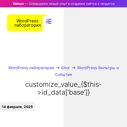
Watson
— Совершенно новый опыт в создании сайтов и лендигов
WordPress
лаборатория
→
→
WordPress лаборатория
Блог
WordPress Фильтры и
События
customize_value_{$this-
>id_data[‘base’]}
14 февраля, 2025