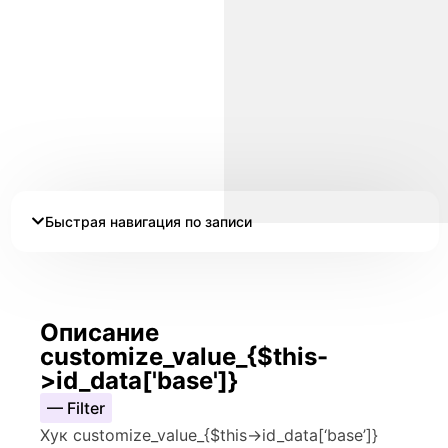
Быстрая навигация по записи
Описание
customize_value_{$this-
>id_data['base']}
— Filter
Хук customize_value_{$this->id_data[‘base’]}