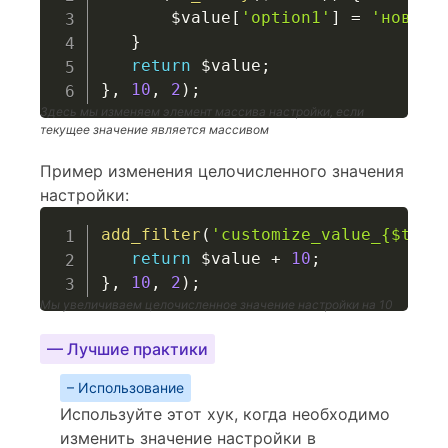
$value
[
'option1'
]
=
'новое 
}
return
$value
;
}
,
10
,
2
)
;
Здесь мы изменяем элемент массива настройки, если
текущее значение является массивом
Пример изменения целочисленного значения
настройки:
add_filter
(
'customize_value_{$this
return
$value
+
10
;
}
,
10
,
2
)
;
Мы увеличиваем целочисленное значение настройки на 10
— Лучшие практики
– Использование
Используйте этот хук, когда необходимо
изменить значение настройки в