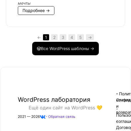
мечты
Подробнее →
←
1
2
3
4
5
→
Все WordPress шаблоны →
- Поли
-
WordPress лаборатория
конфид
Оплата
и
Ещё один сайт на WordPress 💛
-
возвра
Пользо
2021 — 2026
- Обратная связь
соглаш
-
Догово