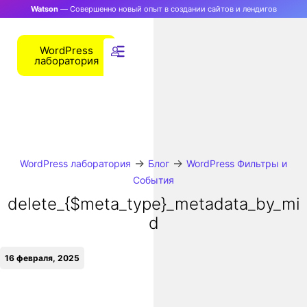
Watson
— Совершенно новый опыт в создании сайтов и лендигов
WordPress
лаборатория
→
→
WordPress лаборатория
Блог
WordPress Фильтры и
События
delete_{$meta_type}_metadata_by_mi
d
16 февраля, 2025