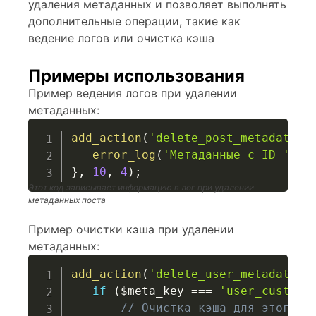
удаления метаданных и позволяет выполнять
дополнительные операции, такие как
ведение логов или очистка кэша
Примеры использования
Пример ведения логов при удалении
метаданных:
add_action
(
'delete_post_metadata_b
error_log
(
'Метаданные с ID '
.
}
,
10
,
4
)
;
Этот код записывает информацию в лог при удалении
метаданных поста
Пример очистки кэша при удалении
метаданных:
add_action
(
'delete_user_metadata_b
if
(
$meta_key
===
'user_custom_
// Очистка кэша для этого п