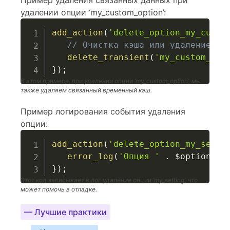
Пример удаления связанных данных при
удалении опции ‘my_custom_option’:
add_action
(
'delete_option_my_custo
// Очистка кэша или удаление св
delete_transient
(
'my_custom_tra
}
)
;
В этом примере, при удалении опции ‘my_custom_option’, мы
также удаляем связанный временный кэш.
Пример логирования события удаления
опции:
add_action
(
'delete_option_my_setti
error_log
(
'Опция '
.
$option
.
}
)
;
Этот код записывает в лог удаление опции ‘my_setting’, что
может помочь в отладке.
— Лучшие практики