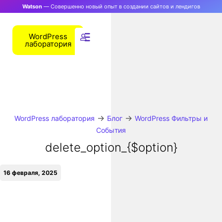
Watson
— Совершенно новый опыт в создании сайтов и лендигов
WordPress
лаборатория
→
→
WordPress лаборатория
Блог
WordPress Фильтры и
События
delete_option_{$option}
16 февраля, 2025