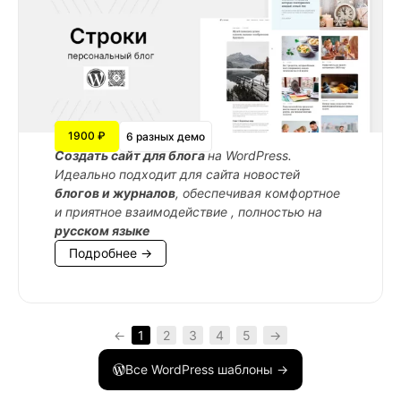
1900 ₽
6 разных демо
Cоздать сайт для блога
на WordPress.
Идеально подходит для сайта новостей
блогов и журналов
, обеспечивая комфортное
и приятное взаимодействие , полностью на
русском языке
Подробнее →
←
1
2
3
4
5
→
Все WordPress шаблоны →