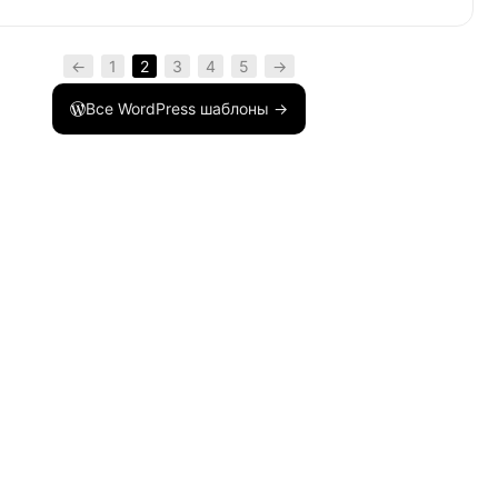
л удален'
)
;
←
1
2
3
4
5
→
Все WordPress шаблоны →