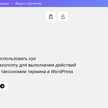
рация
Видео-обучение
использовать хук
taxonomy для выполнения действий
 таксономии термина в WordPress