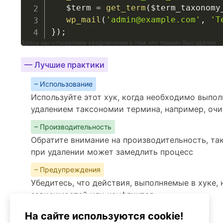
$term
=
get_term
(
$term_taxonomy
wp_mail
(
'admin@example.com'
,
'Т
}
)
;
Здесь мы отправляем уведомление о том, что термин был удален
— Лучшие практики
– Использование
Используйте этот хук, когда необходимо выпол
удалением таксономии термина, например, очи
– Производительность
Обратите внимание на производительность, та
при удалении может замедлить процесс
– Предупреждения
Убедитесь, что действия, выполняемые в хуке,
зависимостей или конфликтов
Альтернативы
На сайте используются cookie!