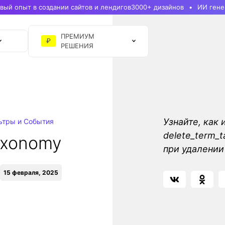
ый опыт в создании сайтов и лендигов
3000+ дизайнов
ИИ гене
ПРЕМИУМ
₽
РЕШЕНИЯ
Узнайте, как 
ьтры и События
delete_term_
axonomy
при удалении
15 февраля, 2025