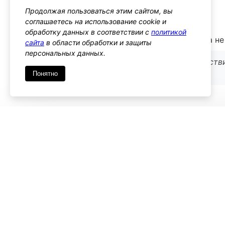
delete_term
Продолжая пользоваться этим сайтом, вы
Тип: action
соглашаетесь на использование cookie и
обработку данных в соответствии с
политикой
Этот хук срабатывает при удалении термина, а н
сайта
в области обработки и защиты
персональных данных.
Используйте, если вам нужно выполнять действ
независимо от его таксономии
Понятно
Имя
*
Emai
Комментарий