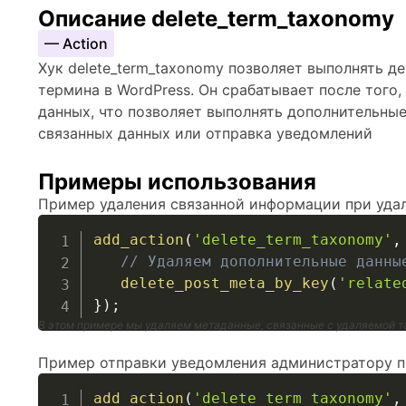
Описание delete_term_taxonomy
— Action
Хук delete_term_taxonomy позволяет выполнять д
термина в WordPress. Он срабатывает после того,
данных, что позволяет выполнять дополнительные
связанных данных или отправка уведомлений
Примеры использования
Пример удаления связанной информации при уда
add_action
(
'delete_term_taxonomy'
,
// Удаляем дополнительные данны
delete_post_meta_by_key
(
'relate
}
)
;
В этом примере мы удаляем метаданные, связанные с удаляемой 
Пример отправки уведомления администратору п
add_action
(
'delete_term_taxonomy'
,