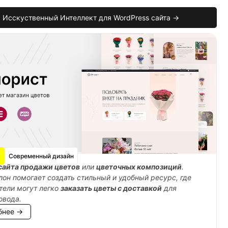
Исскуственный Интеллект для WordPress сайта →
Современный дизайн
сайта продажи цветов
или
цветочных композиций
.
лон помогает создать стильный и удобный ресурс, где
тели могут легко
заказать цветы с доставкой
для
овода.
бнее →