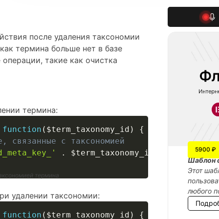
ействия после удаления таксономии
 как термина больше нет в базе
 операции, такие как очистка
лении термина:
function
(
$term_taxonomy_id
)
{
е, связанные с таксономией
5900 ₽
d_meta_key_'
.
$term_taxonomy_id
)
;
Шаблон 
Этот шаб
таксономией термина
пользова
любого п
ри удалении таксономии:
Подро
function
(
$term_taxonomy_id
)
{