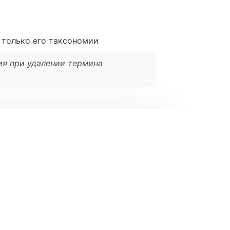
е только его таксономии
ия при удалении термина
l
*