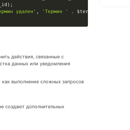
_id
)
;
ермин удален'
,
'Термин '
.
$term
->
name
.
' бы
нить действия, связанные с
стка данных или уведомления
к как выполнение сложных запросов
 не создают дополнительных