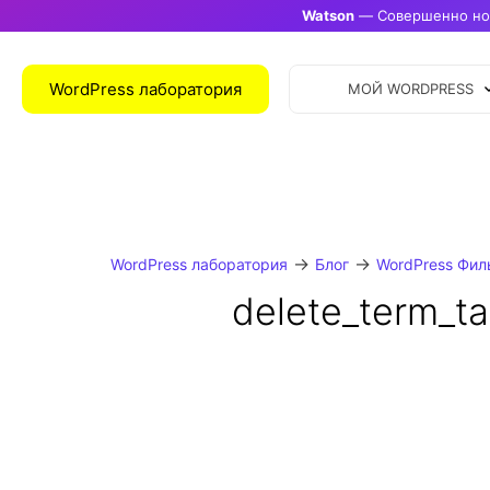
Watson
— Совершенно нов
WordPress лаборатория
МОЙ WORDPRESS
→
→
WordPress лаборатория
Блог
WordPress Фил
delete_term_t