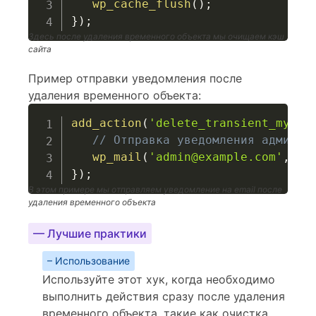
wp_cache_flush
(
)
;
}
)
;
Здесь после удаления временного объекта мы очищаем кэш
сайта
Пример отправки уведомления после
удаления временного объекта:
add_action
(
'delete_transient_my_tr
// Отправка уведомления админис
wp_mail
(
'admin@example.com'
,
'У
}
)
;
В этом примере мы отправляем уведомление на email после
удаления временного объекта
— Лучшие практики
– Использование
Используйте этот хук, когда необходимо
выполнить действия сразу после удаления
временного объекта, такие как очистка