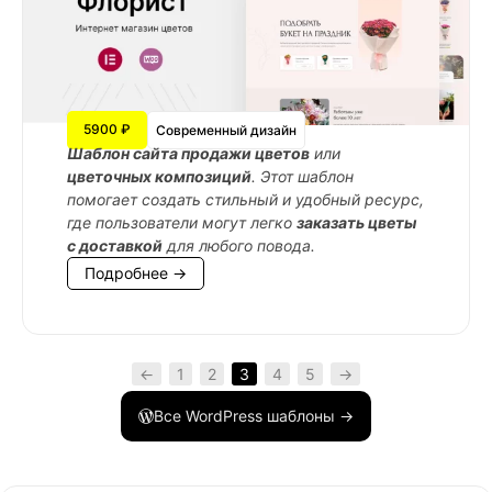
5900 ₽
Современный дизайн
Шаблон сайта продажи цветов
или
цветочных композиций
. Этот шаблон
помогает создать стильный и удобный ресурс,
где пользователи могут легко
заказать цветы
с доставкой
для любого повода.
Подробнее →
←
1
2
3
4
5
→
Все WordPress шаблоны →