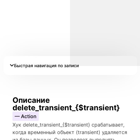
Быстрая навигация по записи
Описание
delete_transient_{$transient}
— Action
Хук delete_transient_{$transient} срабатывает,
когда временный объект (transient) удаляется
из базы данных. Он позволяет выполнять