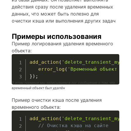
действия сразу после удаления временных
данных, что может быть полезно для
очистки кэша или выполнения других задач
Примеры использования
Пример логирования удаления временного
объекта:
add_action
(
'delete_transient_my_tr
error_log
(
'Временный объект '
.
}
)
;
В этом примере мы записываем в лог сообщение о том, что
временный объект был удалён
Пример очистки кэша после удаления
временного объекта:
add_action
(
'delete_transient_my_tr
// Очистка кэша на сайте