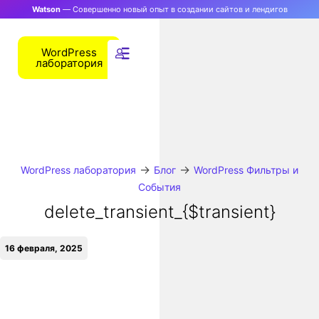
Watson
— Совершенно новый опыт в создании сайтов и лендигов
WordPress
лаборатория
→
→
WordPress лаборатория
Блог
WordPress Фильтры и
События
delete_transient_{$transient}
16 февраля, 2025