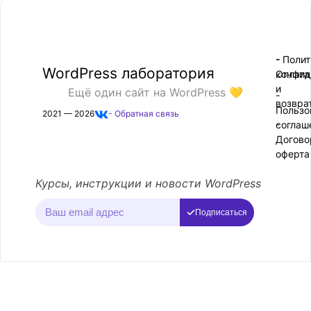
- Поли
-
WordPress лаборатория
конфид
Оплата
и
Ещё один сайт на WordPress 💛
-
возвра
Пользо
2021 — 2026
- Обратная связь
соглаш
-
Догово
оферта
Курсы, инструкции и новости WordPress
Подписаться