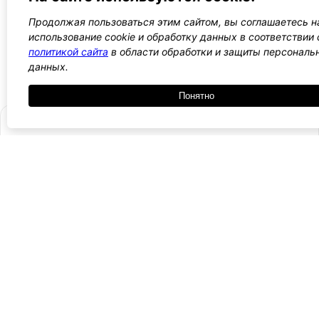
Продолжая пользоваться этим сайтом, вы соглашаетесь н
←
1
2
3
4
5
→
использование cookie и обработку данных в соответствии 
политикой сайта
в области обработки и защиты персональ
Все WordPress шаблоны →
данных.
Понятно
- Поли
-
WordPress лаборатория
конфид
Оплата
и
Ещё один сайт на WordPress 💛
-
возвра
Пользо
2021 — 2026
- Обратная связь
соглаш
-
Догово
оферта
Курсы, инструкции и новости WordPress