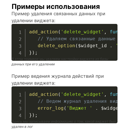
Примеры использования
Пример удаления связанных данных при
удалении виджета:
add_action
(
'delete_widget'
,
functi
// Удаляем связанные данные из 
delete_option
(
$widget_id
.
'_se
}
)
;
В этом примере мы удаляем настройки виджета из базы
данных при его удалении
Пример ведения журнала действий при
удалении виджета:
add_action
(
'delete_widget'
,
functi
// Ведем журнал удаления виджет
error_log
(
'Виджет '
.
$widget_i
}
)
;
Здесь мы записываем информацию о том, какой виджет был
удален в лог