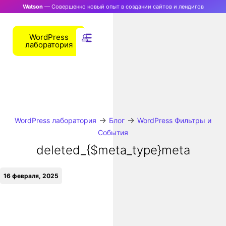
Watson
— Совершенно новый опыт в создании сайтов и лендигов
WordPress
лаборатория
→
→
WordPress лаборатория
Блог
WordPress Фильтры и
События
deleted_{$meta_type}meta
16 февраля, 2025