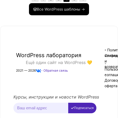
Все WordPress шаблоны →
- Поли
-
WordPress лаборатория
конфид
Оплата
и
Ещё один сайт на WordPress 💛
-
возвра
Пользо
2021 — 2026
- Обратная связь
соглаш
-
Догово
оферта
Курсы, инструкции и новости WordPress
Подписаться