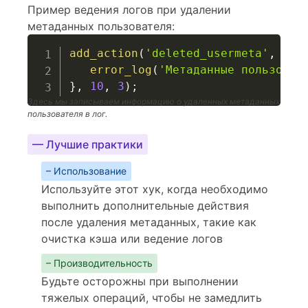
Пример ведения логов при удалении
метаданных пользователя:
add_action
(
'deleted_usermeta'
,
fun
error_log
(
'Метаданные пользоват
}
,
10
,
3
)
;
Здесь мы записываем информацию о удаленных метаданных
пользователя в лог.
— Лучшие практики
– Использование
Используйте этот хук, когда необходимо
выполнить дополнительные действия
после удаления метаданных, такие как
очистка кэша или ведение логов
– Производительность
Будьте осторожны при выполнении
тяжелых операций, чтобы не замедлить