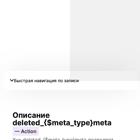
Быстрая навигация по записи
Описание
deleted_{$meta_type}meta
— Action
Хук deleted_{$meta_type}meta позволяет