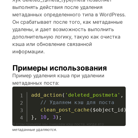
выполнять действия после удаления
метаданных определенного типа в WordPress.
Он срабатывает после того, как метаданные
удалены, и дает возможность выполнить
дополнительную логику, такую как очистка
кэша или обновление связанной
информации.
Примеры использования
Пример удаления кэша при удалении
метаданных поста:
add_action
(
'deleted_postmeta'
,
fun
// Удаляем кэш для поста
clean_post_cache
(
$object_id
)
;
}
,
10
,
3
)
;
В этом примере мы очищаем кэш поста, когда его
метаданные удаляются.