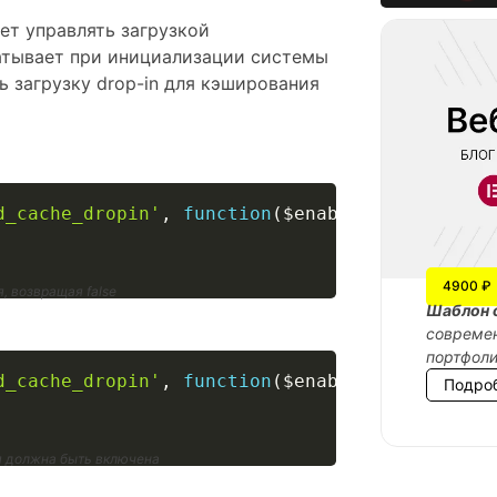
яет управлять загрузкой
атывает при инициализации системы
 загрузку drop-in для кэширования
d_cache_dropin'
,
function
(
$enable
)
{
4900 ₽
, возвращая false
Шаблон 
современ
портфол
d_cache_dropin'
,
function
(
$enable
)
{
Подро
я должна быть включена