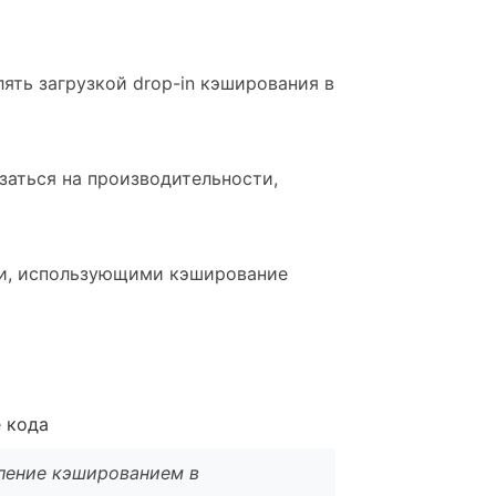
лять загрузкой drop-in кэширования в
аться на производительности,
ми, использующими кэширование
 кода
вление кэшированием в