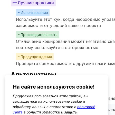
— Лучшие практики
– Использование
Используйте этот хук, когда необходимо управ
зависимости от условий вашего проекта
– Производительность
Отключение кэширования может негативно сказ
поэтому используйте с осторожностью
– Предупреждения
Проверьте совместимость с другими плагина
Альтернативы
wp_cache_set
Тип: function
На сайте используются cookie!
Продолжая пользоваться этим сайтом, вы
Функция для управления кэшированием на уровне
соглашаетесь на использование cookie и
обработку данных в соответствии с
политикой
Используйте ее, если нужно более тонкое упра
сайта
в области обработки и защиты