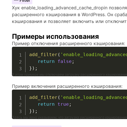
— Filter
Хук enable_loading_advanced_cache_dropin позвол
расширенного кэширования в WordPress. Он сраб
кэширования и позволяет включить или отключить
Примеры использования
Пример отключения расширенного кэширования:
add_filter
(
'enable_loading_advance
return
false
;
}
)
;
В этом примере мы отключаем загрузку расширенного кэширования
Пример включения расширенного кэширования:
add_filter
(
'enable_loading_advance
return
true
;
}
)
;
Здесь мы явно указываем, что загрузка расширенного кэшировани