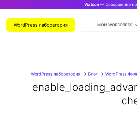
Watson
— Совершенно нов
WordPress лаборатория
МОЙ WORDPRESS
→
→
WordPress лаборатория
Блог
WordPress Фил
enable_loading_adva
ch