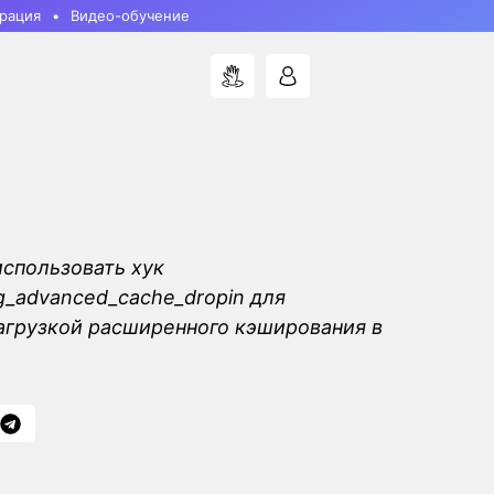
рация
Видео-обучение
использовать хук
ng_advanced_cache_dropin для
агрузкой расширенного кэширования в