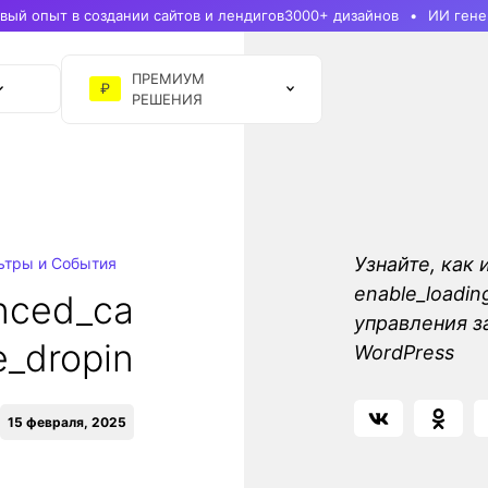
ый опыт в создании сайтов и лендигов
3000+ дизайнов
ИИ гене
ПРЕМИУМ
₽
РЕШЕНИЯ
Узнайте, как 
ьтры и События
enable_loadi
nced_ca
управления з
e_dropin
WordPress
15 февраля, 2025