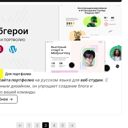
Для портфолио
сайта портфолио
на русском языке для
веб студии
. С
ным дизайном, он упрощает создание блога и
ио вашей команды.
бнее →
←
1
2
3
4
5
→