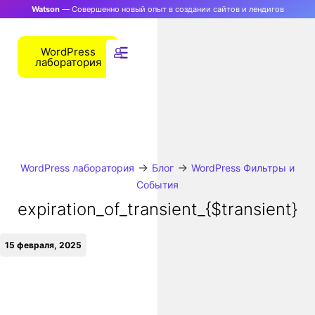
Watson
— Совершенно новый опыт в создании сайтов и лендигов
WordPress
лаборатория
→
→
WordPress лаборатория
Блог
WordPress Фильтры и
События
expiration_of_transient_{$transient}
15 февраля, 2025