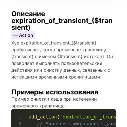
Описание
expiration_of_transient_{$tran
sient}
— Action
Хук expiration_of_transient_{$transient}
срабатывает, когда временное хранилище
(transient) с именем {$transient} истекает. Он
позволяет выполнять пользовательские
действия или очистку данных, связанных с
истекшими временными хранилищами
Примеры использования
Пример очистки кэша при истечении
временного хранилища:
add_action
(
'expiration_of_transien
// Удаляем кэшированные данные,