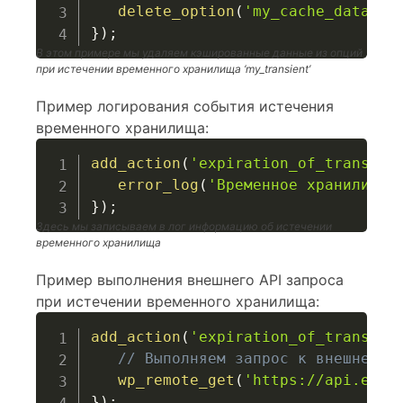
delete_option
(
'my_cache_data'
)
;
}
)
;
В этом примере мы удаляем кэшированные данные из опций
при истечении временного хранилища ‘my_transient’
Пример логирования события истечения
временного хранилища:
add_action
(
'expiration_of_transien
error_log
(
'Временное хранилище 
}
)
;
Здесь мы записываем в лог информацию об истечении
временного хранилища
Пример выполнения внешнего API запроса
при истечении временного хранилища:
add_action
(
'expiration_of_transien
// Выполняем запрос к внешнему 
wp_remote_get
(
'https://api.exam
}
)
;