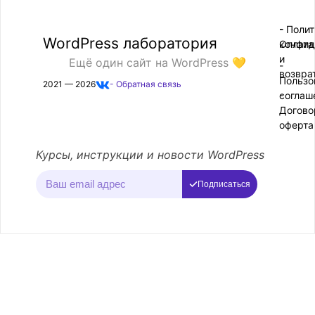
- Поли
-
WordPress лаборатория
конфид
Оплата
и
Ещё один сайт на WordPress 💛
-
возвра
Пользо
2021 — 2026
- Обратная связь
соглаш
-
Догово
оферта
Курсы, инструкции и новости WordPress
Подписаться