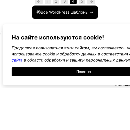
←
1
2
3
4
5
→
Все WordPress шаблоны →
На сайте используются cookie!
Продолжая пользоваться этим сайтом, вы соглашаетесь н
использование cookie и обработку данных в соответствии
- Поли
-
сайта
в области обработки и защиты персональных данны
WordPress лаборатория
конфид
Оплата
и
Ещё один сайт на WordPress 💛
Понятно
-
возвра
Пользо
2021 — 2026
- Обратная связь
соглаш
-
Догово
оферта
Курсы, инструкции и новости WordPress
Подписаться