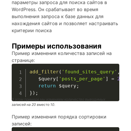
параметры запроса для поиска сайтов в
WordPress. Он срабатывает во время
выполнения запроса к базе данных для
нахождения сайтов и позволяет настраивать
критерии поиска
Примеры использования
Пример изменения количества записей на
странице:
add_filter
(
'found_sites_query'
,
fu
$query
[
'posts_per_page'
]
=
20
;
return
$query
;
}
)
;
В этом примере мы изменяем количество выводимых
записей на 20 вместо 10.
Пример изменения порядка сортировки
записей: