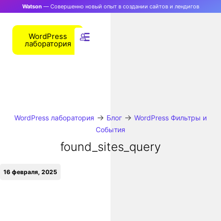
Watson
— Совершенно новый опыт в создании сайтов и лендигов
WordPress
лаборатория
→
→
WordPress лаборатория
Блог
WordPress Фильтры и
События
found_sites_query
16 февраля, 2025