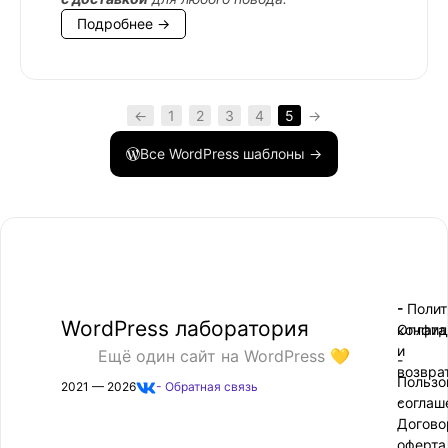
Подробнее →
←
1
2
3
4
5
→
Все WordPress шаблоны →
- Поли
-
WordPress лаборатория
конфид
Оплата
и
Ещё один сайт на WordPress 💛
-
возвра
Пользо
2021 — 2026
- Обратная связь
соглаш
-
Догово
оферта