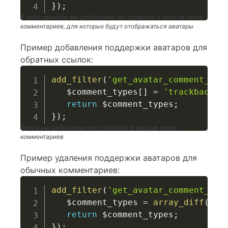
}
)
;
В этом примере мы добавляем тип ‘pingback’ в массив типов
комментариев, для которых будут отображаться аватары
Пример добавления поддержки аватаров для
обратных ссылок:
add_filter
(
'get_avatar_comment_typ
$comment_types
[
]
=
'trackback'
;
return
$comment_types
;
}
)
;
Здесь мы добавляем тип ‘trackback’ в массив типов
комментариев
Пример удаления поддержки аватаров для
обычных комментариев:
add_filter
(
'get_avatar_comment_typ
$comment_types
=
array_diff
(
$co
return
$comment_types
;
}
)
;