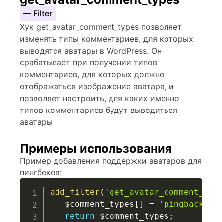
— Filter
Хук get_avatar_comment_types позволяет
изменять типы комментариев, для которых
выводятся аватары в WordPress. Он
срабатывает при получении типов
комментариев, для которых должно
отображаться изображение аватара, и
позволяет настроить, для каких именно
типов комментариев будут выводиться
аватары
Примеры использования
Пример добавления поддержки аватаров для
пингбеков:
add_filter
(
'get_avatar_comment_typ
$comment_types
[
]
=
'pingback'
;
return
$comment_types
;