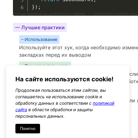
}
)
;
В этом примере мы добавляем суффикс ‘ — обновлено’ ко всем наз
— Лучшие практики
– Использование
Используйте этот хук, когда необходимо изме
закладках перед их выводом
– Производительность
Хук может влиять на производительность, если
На сайте используются cookie!
может потребоваться дополнительная обработ
Продолжая пользоваться этим сайтом, вы
– Предупреждения
соглашаетесь на использование cookie и
Следите за тем, чтобы изменения не нарушали 
обработку данных в соответствии с
политикой
сайта
в области обработки и защиты
Альтернативы
персональных данных.
wp_list_bookmarks
Тип: action
Понятно