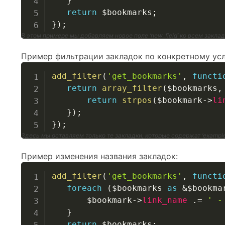
}
return
$bookmarks
;
}
)
;
В этом примере мы добавляем новое поле ‘new_field’ ко всем закла
Пример фильтрации закладок по конкретному ус
add_filter
(
'get_bookmarks'
,
functi
return
array_filter
(
$bookmarks
,
return
strpos
(
$bookmark
->
li
}
)
;
}
)
;
Здесь мы оставляем только те закладки, которые содержат ‘example
Пример изменения названия закладок:
add_filter
(
'get_bookmarks'
,
functi
foreach
(
$bookmarks
as
&
$bookma
$bookmark
->
link_name
.=
' -
}
return
$bookmarks
;