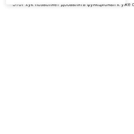
Этот хук позволяет добавлять функционал к уже
выводе
Используйте его, если нужно добавить дополни
выводу закладок
Имя
*
Emai
Комментарий