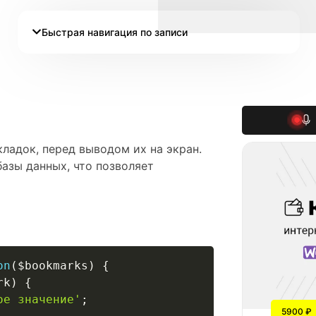
Быстрая навигация по записи
кладок, перед выводом их на экран.
базы данных, что позволяет
on
(
$bookmarks
)
{
rk
)
{
ое значение'
;
5900 ₽