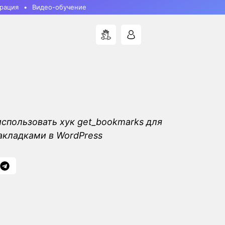
рация
Видео-обучение
 использовать хук get_bookmarks для
акладками в WordPress