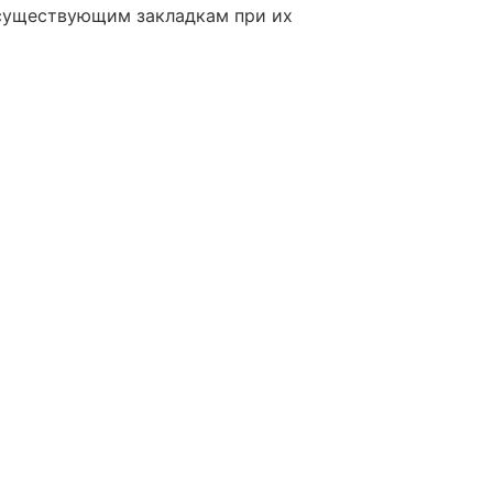
 существующим закладкам при их
тельные элементы или функционал к
l
*