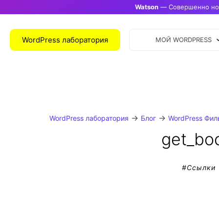
Watson
— Совершенно нов
WordPress лаборатория
МОЙ WORDPRESS
→
→
WordPress лаборатория
Блог
WordPress Фил
get_bo
#
Ссылки