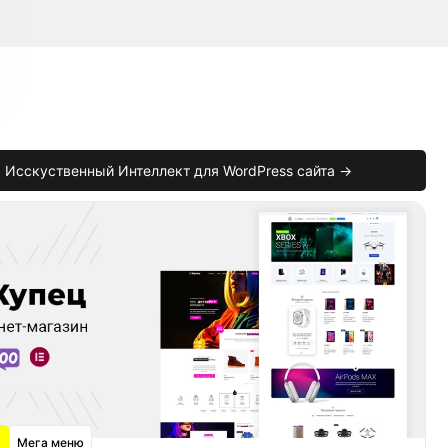
Исскуственный Интеллект для WordPress сайта →
Мега меню