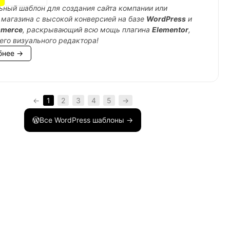
ный шаблон для создания сайта компании или
 магазина с высокой конверсией на базе
WordPress
и
merce
, раскрывающий всю мощь плагина
Elementor
,
его визуального редактора!
бнее →
←
1
2
3
4
5
→
Все WordPress шаблоны →