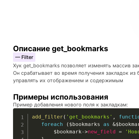
Описание get_bookmarks
— Filter
Хук get_bookmarks позволяет изменять массив за
Он срабатывает во время получения закладок из 
управлять их отображением и содержимым
Примеры использования
Пример добавления нового поля к закладкам:
add_filter
(
'get_bookmarks'
,
functi
foreach
(
$bookmarks
as
&
$bookma
$bookmark
->
new_field
=
'Нов