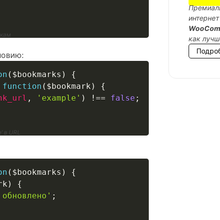
Премиаль
интернет
WooCom
дкам
как лучш
Подро
ловию:
on
(
$bookmarks
)
{
function
(
$bookmark
)
{
nk_url
,
'example'
)
!==
false
;
’ в URL
on
(
$bookmarks
)
{
rk
)
{
 обновлено'
;