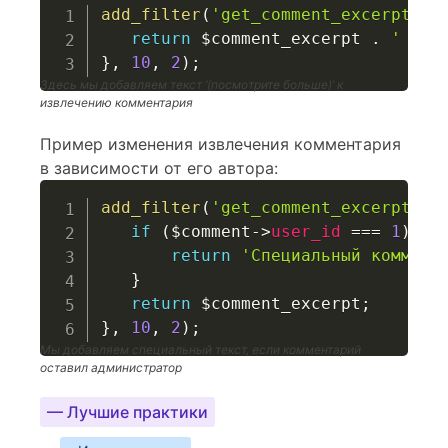
add_filter
(
'get_comment_excerpt'
,
return
$comment_excerpt
.
' (по
}
,
10
,
2
)
;
Здесь мы добавляем текст ‘(посмотрите больше)’ к
извлечению комментария
Пример изменения извлечения комментария
в зависимости от его автора:
add_filter
(
'get_comment_excerpt'
,
if
(
$comment
->
user_id
===
1
)
{
return
'Специальный коммент
}
return
$comment_excerpt
;
}
,
10
,
2
)
;
Мы добавляем специальный текст, если комментарий
оставил администратор
— Лучшие практики