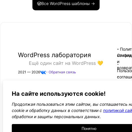
Все WordPress шаблоны →
- Поли
-
WordPress лаборатория
конфид
Оплата
и
Ещё один сайт на WordPress 💛
-
возвра
Пользо
2021 — 2026
- Обратная связь
соглаш
-
Догово
оферта
На сайте используются cookie!
Курсы, инструкции и новости WordPress
Продолжая пользоваться этим сайтом, вы соглашаетесь н
cookie и обработку данных в соответствии с
политикой сай
Подписаться
обработки и защиты персональных данных.
Понятно