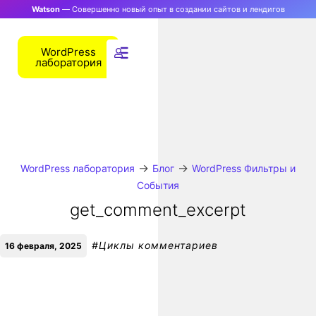
Watson
— Совершенно новый опыт в создании сайтов и лендигов
WordPress
лаборатория
→
→
WordPress лаборатория
Блог
WordPress Фильтры и
События
get_comment_excerpt
#
Циклы комментариев
16 февраля, 2025