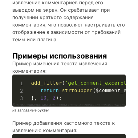
извлечение комментариев перед его
выводом на экран. Он срабатывает при
получении краткого содержания
комментария, что позволяет настраивать его
отображение в зависимости от требований
темы или плагина
Примеры использования
Пример изменения текста извлечения
комментария:
add_filter
(
'get_comment_excerpt'
,
return
strtoupper
(
$comment_exce
}
,
10
,
2
)
;
В этом примере мы изменяем текст извлечения комментария
на заглавные буквы
Пример добавления кастомного текста к
извлечению комментария: