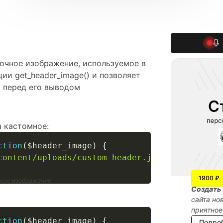
вочное изображение, используемое в
ии get_header_image() и позволяет
 перед его выводом
 кастомное:
ction
(
$header_image
)
{
content/uploads/custom-header.jpg'
;
1900 ₽
мное изображение
Cоздать 
сайта но
приятное
ction
(
$header_image
)
{
Подро