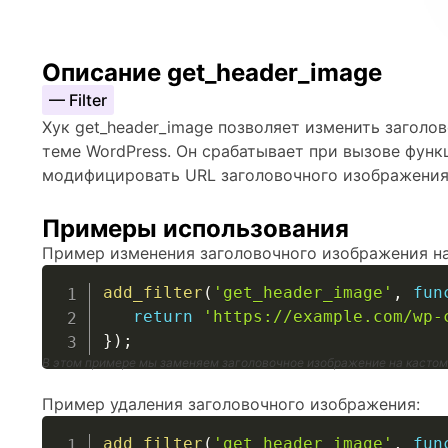
Описание get_header_image
— Filter
Хук get_header_image позволяет изменить заголо
теме WordPress. Он срабатывает при вызове функц
модифицировать URL заголовочного изображения
Примеры использования
Пример изменения заголовочного изображения на
add_filter
(
'get_header_image'
,
fun
return
'https://example.com/wp-
}
)
;
В этом примере мы заменяем заголовочное изображение на касто
Пример удаления заголовочного изображения:
add_filter
(
'get_header_image'
,
fun