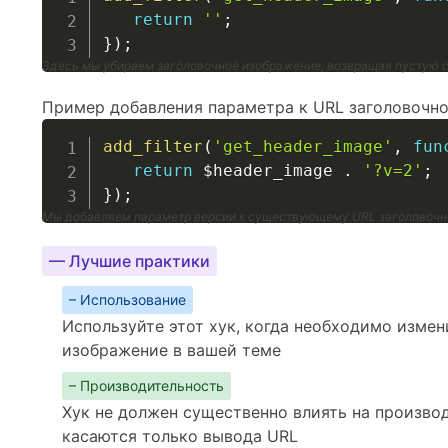
return
''
;
}
)
;
Здесь мы убираем заголовочное изображение, возвращая пустую 
Пример добавления параметра к URL заголовочно
add_filter
(
'get_header_image'
,
fun
return
$header_image
.
'?v=2'
;
}
)
;
Мы добавляем параметр версии к существующему URL заголовочн
— Лучшие практики
– Использование
Используйте этот хук, когда необходимо измен
изображение в вашей теме
– Производительность
Хук не должен существенно влиять на производ
касаются только вывода URL