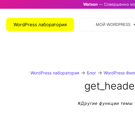
Watson
— Совершенно нов
WordPress лаборатория
МОЙ WORDPRESS
→
→
WordPress лаборатория
Блог
WordPress Фил
get_heade
#
Другие функции темы