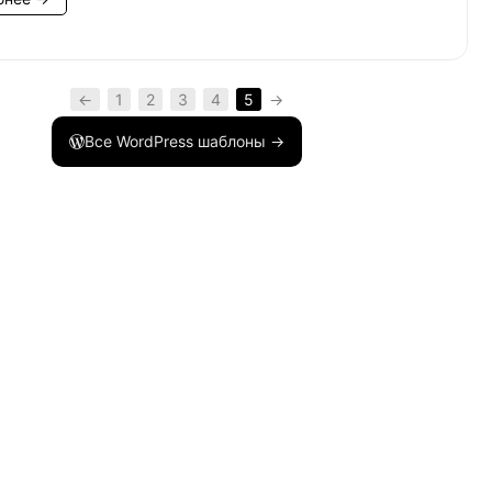
←
1
2
3
4
5
→
Все WordPress шаблоны →