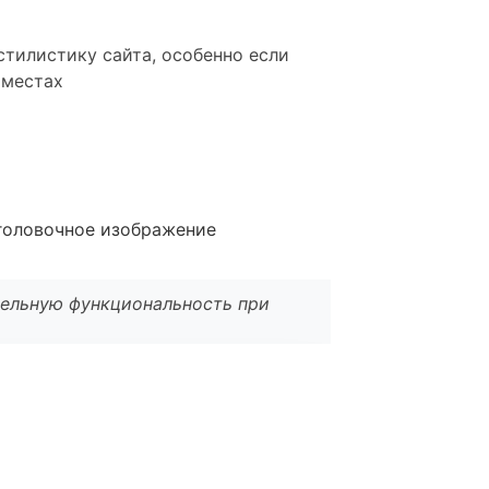
стилистику сайта, особенно если
 местах
аголовочное изображение
тельную функциональность при
l
*