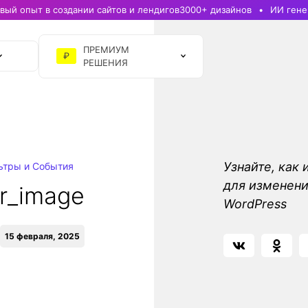
ый опыт в создании сайтов и лендигов
3000+ дизайнов
ИИ гене
ПРЕМИУМ
₽
РЕШЕНИЯ
Узнайте, как
ьтры и События
для изменени
r_image
WordPress
15 февраля, 2025