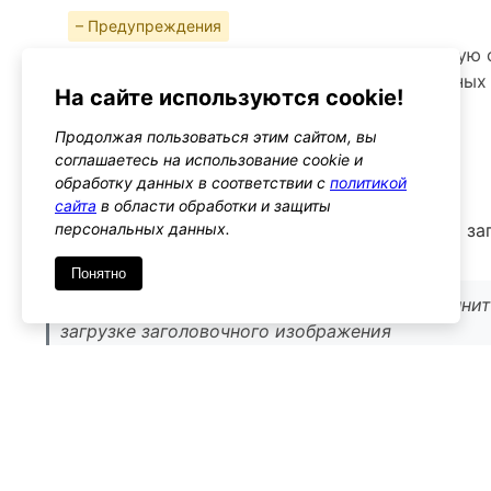
– Предупреждения
Убедитесь, что изменения не нарушают общую 
заголовок изображение используется в разных
На сайте используются cookie!
Альтернативы
Продолжая пользоваться этим сайтом, вы
header_image
соглашаетесь на использование cookie и
Тип: action
обработку данных в соответствии с
политикой
сайта
в области обработки и защиты
Этот хук позволяет выполнять действия, когда з
персональных данных.
загружается
Понятно
Используйте его, если нужно добавить дополни
загрузке заголовочного изображения
Имя
*
Emai