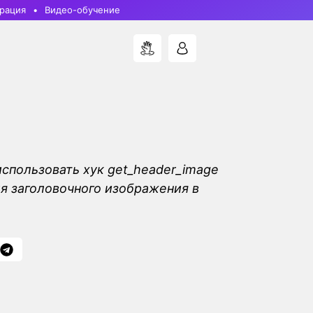
рация
Видео-обучение
 использовать хук get_header_image
я заголовочного изображения в