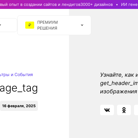
ый опыт в создании сайтов и лендигов
3000+ дизайнов
ИИ гене
ПРЕМИУМ
₽
РЕШЕНИЯ
Узнайте, как 
ьтры и События
get_header_i
age_tag
изображения 
16 февраля, 2025