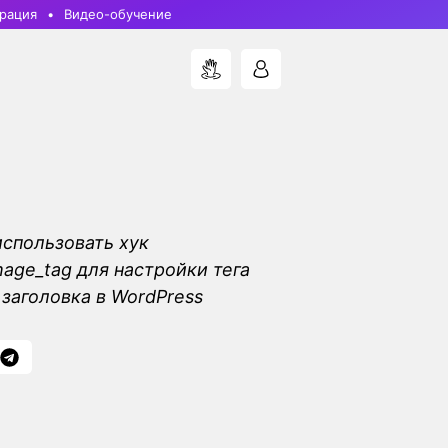
рация
Видео-обучение
использовать хук
mage_tag для настройки тега
заголовка в WordPress