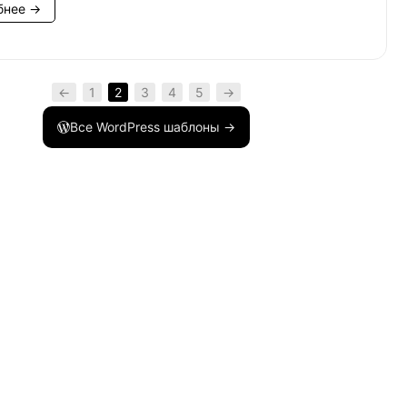
бнее →
←
1
2
3
4
5
→
Все WordPress шаблоны →
html
)
;