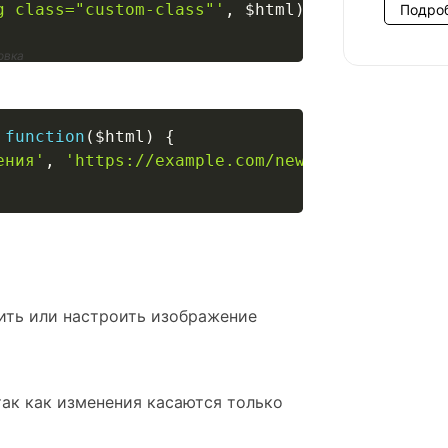
g class="custom-class"'
,
$html
)
;
Подро
овка
function
(
$html
)
{
ения'
,
'https://example.com/new-image.jpg'
,
$
нить или настроить изображение
так как изменения касаются только