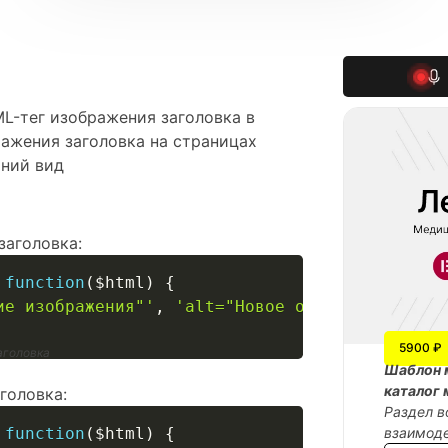
ML-тег изображения заголовка в
ражения заголовка на страницах
шний вид
заголовка:
function
(
$html
)
{
ие изображения"'
,
'alt="Новое описание"'
,
$ht
5900 ₽
аголовка
Шаблон 
каталог 
головка:
Раздел в
function
(
$html
)
{
взаимоде