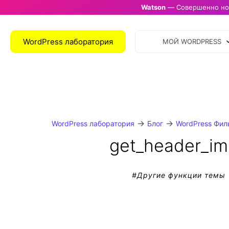
Watson
— Совершенно нов
WordPress лаборатория
МОЙ WORDPRESS
→
→
WordPress лаборатория
Блог
WordPress Фил
get_header_im
#
Другие функции темы