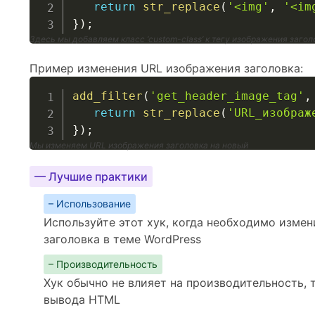
return
str_replace
(
'<img'
,
'<im
}
)
;
Здесь мы добавляем класс ‘custom-class’ к тегу изображения загол
Пример изменения URL изображения заголовка:
add_filter
(
'get_header_image_tag'
,
return
str_replace
(
'URL_изображ
}
)
;
Мы изменяем URL изображения заголовка на новый
— Лучшие практики
– Использование
Используйте этот хук, когда необходимо изме
заголовка в теме WordPress
– Производительность
Хук обычно не влияет на производительность, 
вывода HTML