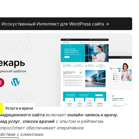
Исскуственный Интеллект для WordPress сайта →
ml
)
;
Услуги и врачи
медицинского сайта
включает
онлайн-запись к врачу
,
мед услуг
,
список врачей
с опытом и рейтингом.
опрос/ответ обеспечивает оперативное
йствие с клиентами.