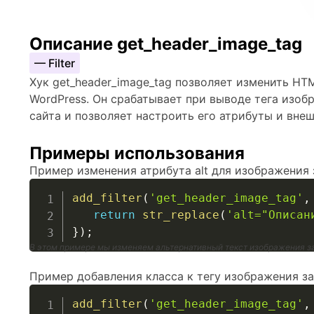
Описание get_header_image_tag
— Filter
Хук get_header_image_tag позволяет изменить HT
WordPress. Он срабатывает при выводе тега изоб
сайта и позволяет настроить его атрибуты и вне
Примеры использования
Пример изменения атрибута alt для изображения 
add_filter
(
'get_header_image_tag'
,
return
str_replace
(
'alt="Описан
}
)
;
В этом примере мы изменяем альтернативный текст изображения з
Пример добавления класса к тегу изображения за
add_filter
(
'get_header_image_tag'
,