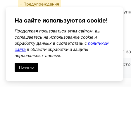
– Предупреждения
Убедитесь, что изменения не нарушают доступ
На сайте используются cookie!
Альтернативы
get_header_image
Продолжая пользоваться этим сайтом, вы
Тип: filter
соглашаетесь на использование cookie и
обработку данных в соответствии с
политикой
сайта
в области обработки и защиты
Этот хук позволяет изменить URL изображения з
персональных данных.
Используйте его, если нужно изменить сам исто
Понятно
HTML-тег
Имя
*
Emai
Комментарий