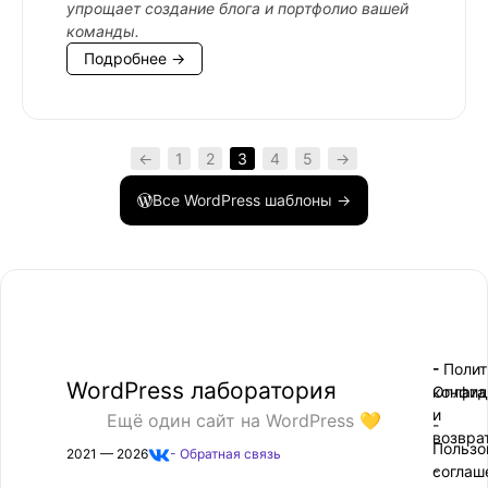
упрощает создание блога и портфолио вашей
команды.
Подробнее →
←
1
2
3
4
5
→
Все WordPress шаблоны →
- Поли
-
WordPress лаборатория
конфид
Оплата
и
Ещё один сайт на WordPress 💛
-
возвра
Пользо
2021 — 2026
- Обратная связь
соглаш
-