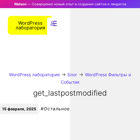
Watson
— Совершенно новый опыт в создании сайтов и лендигов
WordPress
лаборатория
→
→
WordPress лаборатория
Блог
WordPress Фильтры и
События
get_lastpostmodified
#
Остальное
15 февраля, 2025