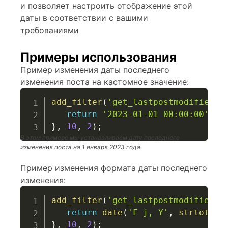
и позволяет настроить отображение этой
даты в соответствии с вашими
требованиями
Примеры использования
Пример изменения даты последнего
изменения поста на кастомное значение:
add_filter
(
'get_lastpostmodified'
,
return
'2023-01-01 00:00:00'
;
}
,
10
,
2
)
;
В этом примере мы устанавливаем дату последнего
изменения поста на 1 января 2023 года
Пример изменения формата даты последнего
изменения:
add_filter
(
'get_lastpostmodified'
,
return
date
(
'F j, Y'
,
strtotime
}
,
10
,
2
)
;