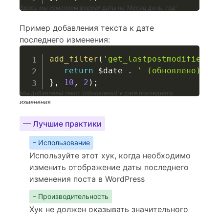
Здесь мы изменяем формат даты на ‘Месяц день, год’
Пример добавления текста к дате
последнего изменения:
add_filter
(
'get_lastpostmodified'
,
return
$date
.
' (обновлено)'
;
}
,
10
,
2
)
;
Мы добавляем текст ‘(обновлено)’ к дате последнего
изменения
— Лучшие практики
– Использование
Используйте этот хук, когда необходимо
изменить отображение даты последнего
изменения поста в WordPress
– Производительность
Хук не должен оказывать значительного