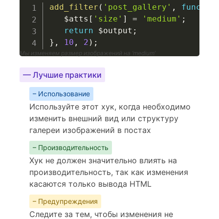
add_filter
(
'post_gallery'
,
functio
$atts
[
'size'
]
=
'medium'
;
return
$output
;
}
,
10
,
2
)
;
Мы изменяем размер изображений на ‘medium’
— Лучшие практики
– Использование
Используйте этот хук, когда необходимо
изменить внешний вид или структуру
галереи изображений в постах
– Производительность
Хук не должен значительно влиять на
производительность, так как изменения
касаются только вывода HTML
– Предупреждения
Следите за тем, чтобы изменения не