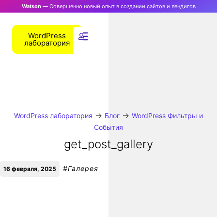
Watson
— Совершенно новый опыт в создании сайтов и лендигов
WordPress
лаборатория
→
→
WordPress лаборатория
Блог
WordPress Фильтры и
События
get_post_gallery
#
Галерея
16 февраля, 2025