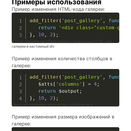
Примеры использования
Пример изменения HTML-кода галереи:
add_filter
(
'post_gallery'
,
functio
return
'<div class="custom-gall
}
,
10
,
2
)
;
В этом примере мы оборачиваем стандартный HTML-код
галереи в кастомный div
Пример изменения количества столбцов в
галерее:
add_filter
(
'post_gallery'
,
functio
$atts
[
'columns'
]
=
4
;
return
$output
;
}
,
10
,
2
)
;
Здесь мы изменяем количество столбцов на 4
Пример изменения размера изображений в
галерее: