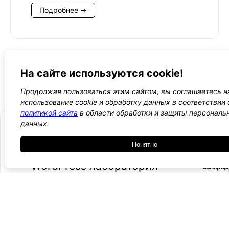
Подробнее →
←
1
2
3
4
5
→
На сайте используются cookie!
Все WordPress шаблоны →
Продолжая пользоваться этим сайтом, вы соглашаетесь н
использование cookie и обработку данных в соответствии 
политикой сайта
в области обработки и защиты персональ
данных.
Понятно
- Поли
-
WordPress лаборатория
конфид
Оплата
и
Ещё один сайт на WordPress 💛
-
возвра
Пользо
2021 — 2026
- Обратная связь
соглаш
-
Догово
оферта