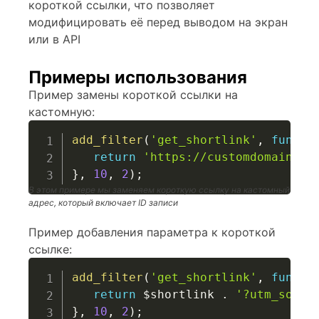
короткой ссылки, что позволяет
модифицировать её перед выводом на экран
или в API
Примеры использования
Пример замены короткой ссылки на
кастомную:
add_filter
(
'get_shortlink'
,
functi
return
'https://customdomain.co
}
,
10
,
2
)
;
В этом примере мы заменяем короткую ссылку на кастомный
адрес, который включает ID записи
Пример добавления параметра к короткой
ссылке:
add_filter
(
'get_shortlink'
,
functi
return
$shortlink
.
'?utm_sourc
}
,
10
,
2
)
;