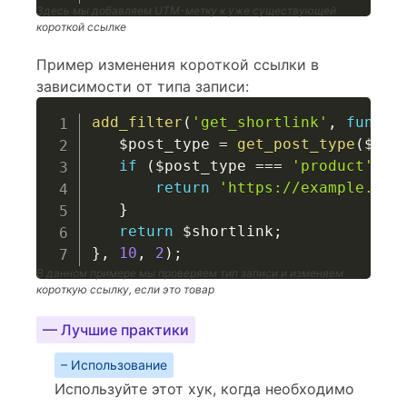
Здесь мы добавляем UTM-метку к уже существующей
короткой ссылке
Пример изменения короткой ссылки в
зависимости от типа записи:
add_filter
(
'get_shortlink'
,
functi
$post_type
=
get_post_type
(
$id
)
if
(
$post_type
===
'product'
)
{
return
'https://example.com
}
return
$shortlink
;
}
,
10
,
2
)
;
В данном примере мы проверяем тип записи и изменяем
короткую ссылку, если это товар
— Лучшие практики
– Использование
Используйте этот хук, когда необходимо