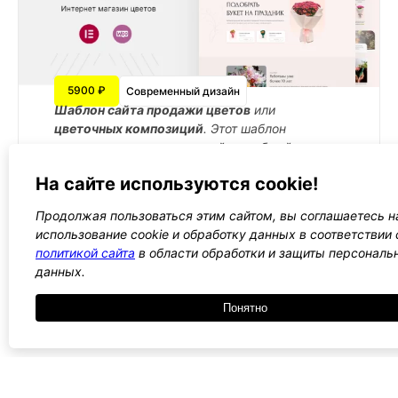
5900 ₽
Современный дизайн
Шаблон сайта продажи цветов
или
цветочных композиций
. Этот шаблон
помогает создать стильный и удобный ресурс,
где пользователи могут легко
заказать цветы
На сайте используются cookie!
с доставкой
для любого повода.
Подробнее →
Продолжая пользоваться этим сайтом, вы соглашаетесь н
использование cookie и обработку данных в соответствии 
политикой сайта
в области обработки и защиты персональ
данных.
←
1
2
3
4
5
→
Понятно
Все WordPress шаблоны →