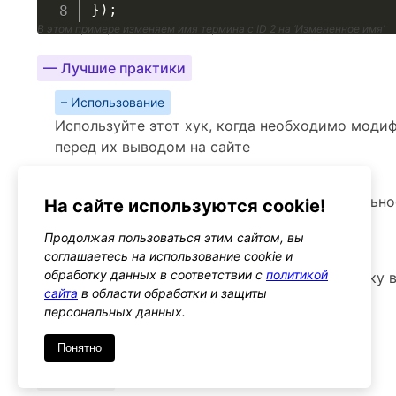
}
)
;
В этом примере изменяем имя термина с ID 2 на ‘Измененное имя’
— Лучшие практики
– Использование
Используйте этот хук, когда необходимо мод
перед их выводом на сайте
– Производительность
Изменения могут повлиять на производительно
На сайте используются cookie!
большой
Продолжая пользоваться этим сайтом, вы
– Предупреждения
соглашаетесь на использование cookie и
обработку данных в соответствии с
политикой
Будьте осторожны, чтобы не нарушить логику 
сайта
в области обработки и защиты
важные термины
персональных данных.
Альтернативы
Понятно
get_terms
Тип: filter