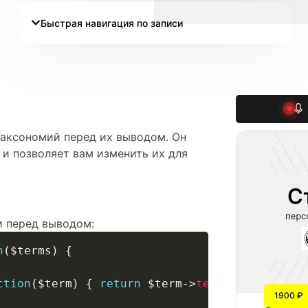
Быстрая навигация по записи
таксономий перед их выводом. Он
и позволяет вам изменить их для
 перед выводом:
n
(
$terms
)
{
ction
(
$term
)
{
return
$term
->
term_id
!==
3
;
}
1900 ₽