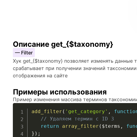
Описание get_{$taxonomy}
— Filter
Хук get_{$taxonomy} позволяет изменять данные 
срабатывает при получении значений таксономии 
отображения на сайте
Примеры использования
Пример изменения массива терминов таксономии
add_filter
(
'get_category'
,
functio
// Удаляем термин с ID 3
return
array_filter
(
$terms
,
fun
}
)
;