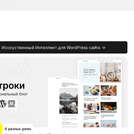
Исскуственный Интеллект для WordPress сайта →
)
;
6 разных демо