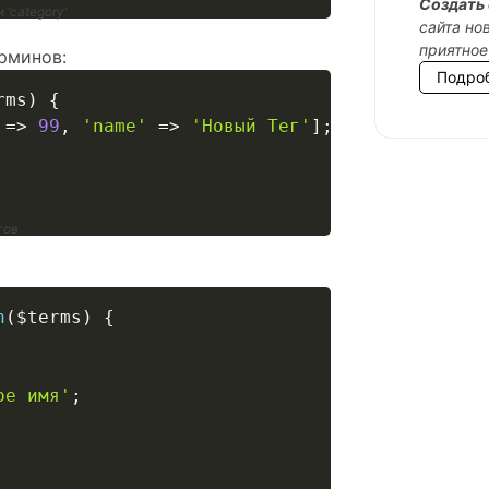
Cоздать 
‘category’
сайта но
приятное
рминов:
Подро
rms
)
{
=>
99
,
'name'
=>
'Новый Тег'
]
;
гов
n
(
$terms
)
{
ое имя'
;