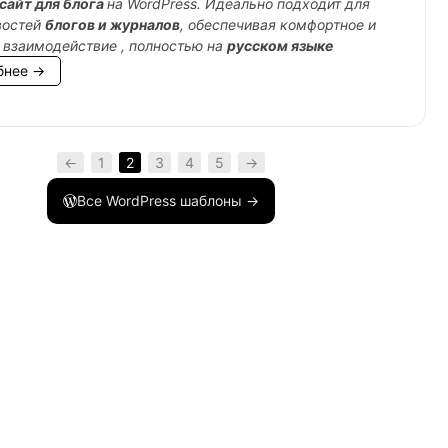
сайт для блога
на WordPress. Идеально подходит для
востей
блогов и журналов
, обеспечивая комфортное и
 взаимодействие , полностью на
русском языке
бнее →
←
1
2
3
4
5
→
Все WordPress шаблоны →