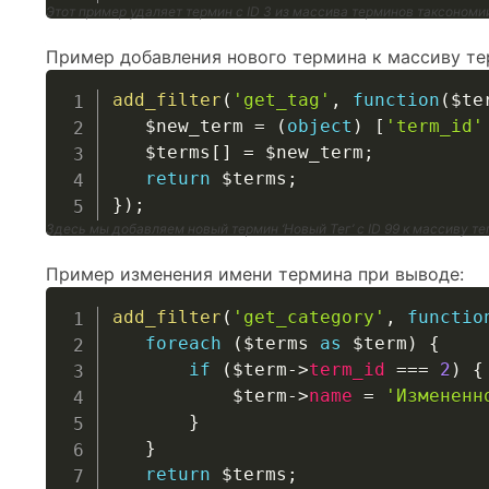
Этот пример удаляет термин с ID 3 из массива терминов таксономии 
Пример добавления нового термина к массиву те
add_filter
(
'get_tag'
,
function
(
$te
$new_term
=
(
object
)
[
'term_id'
$terms
[
]
=
$new_term
;
return
$terms
;
}
)
;
Здесь мы добавляем новый термин ‘Новый Тег’ с ID 99 к массиву те
Пример изменения имени термина при выводе:
add_filter
(
'get_category'
,
functio
foreach
(
$terms
as
$term
)
{
if
(
$term
->
term_id
===
2
)
{
$term
->
name
=
'Измененн
}
}
return
$terms
;