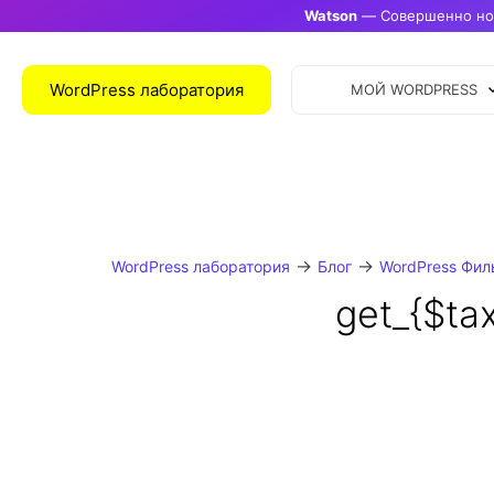
Watson
— Совершенно нов
WordPress лаборатория
МОЙ WORDPRESS
→
→
WordPress лаборатория
Блог
WordPress Фил
get_{$ta