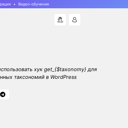
рация
Видео-обучение
использовать хук get_{$taxonomy} для
нных таксономий в WordPress