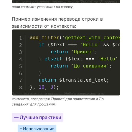
Этот пример изменяет перевод кнопки ‘Submit’ на ‘Отправить’,
если контекст указывает на кнопку.
Пример изменения перевода строки в
зависимости от контекста:
add_filter
(
'gettext_with_context'
,
if
(
$text
===
'Hello'
&&
$conte
return
'Привет'
;
}
elseif
(
$text
===
'Hello'
&&
return
'До свидания'
;
}
return
$translated_text
;
}
,
10
,
3
)
;
Здесь мы изменяем перевод ‘Hello’ в зависимости от
контекста, возвращая ‘Привет’ для приветствия и ‘До
свидания’ для прощания.
— Лучшие практики
– Использование