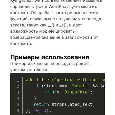
Хук gettext_with_context позволяет изменять
переводы строк в WordPress, учитывая их
контекст. Он срабатывает при выполнении
функций, связанных с получением перевода
текста, таких как __() и _e(), и дает
возможность модифицировать
возвращаемое значение в зависимости от
контекста.
Примеры использования
Пример изменения перевода строки с
учетом контекста:
add_filter
(
'gettext_with_context'
,
if
(
$text
===
'Submit'
&&
$cont
return
'Отправить'
;
}
return
$translated_text
;
}
,
10
,
3
)
;