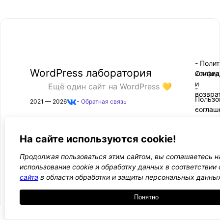
- Поли
-
WordPress лаборатория
конфид
Оплата
и
Ещё один сайт на WordPress 💛
-
возвра
Пользо
2021 — 2026
- Обратная связь
соглаш
-
Догово
оферта
На сайте используются cookie!
Курсы, инструкции и новости WordPress
Продолжая пользоваться этим сайтом, вы соглашаетесь н
использование cookie и обработку данных в соответствии
Подписаться
сайта
в области обработки и защиты персональных данны
Понятно