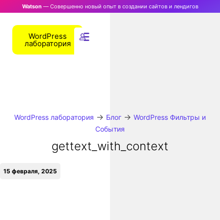
Watson
— Совершенно новый опыт в создании сайтов и лендигов
WordPress
лаборатория
→
→
WordPress лаборатория
Блог
WordPress Фильтры и
События
gettext_with_context
15 февраля, 2025