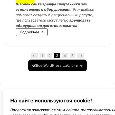
Шаблон сайта аренды спецтехники
или
строительного оборудования
. Этот шаблон
помогает создать функциональный ресурс,
где пользователи могут легко
арендовать
оборудование для строительства
Подробнее →
←
1
2
3
4
5
→
Все WordPress шаблоны →
На сайте используются cookie!
- Поли
-
WordPress лаборатория
Продолжая пользоваться этим сайтом, вы соглашаетесь н
конфид
Оплата