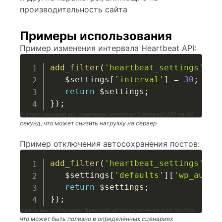
производительность сайта
Примеры использования
Пример изменения интервала Heartbeat API:
add_filter
(
'heartbeat_settings'
,
f
$settings
[
'interval'
]
=
30
;
return
$settings
;
}
)
;
В этом примере мы изменяем интервал Heartbeat API на 30
секунд, что может снизить нагрузку на сервер
Пример отключения автосохранения постов:
add_filter
(
'heartbeat_settings'
,
f
$settings
[
'defaults'
]
[
'wp_autos
return
$settings
;
}
)
;
Здесь мы отключаем функцию автосохранения для постов,
что может быть полезно в определённых сценариях