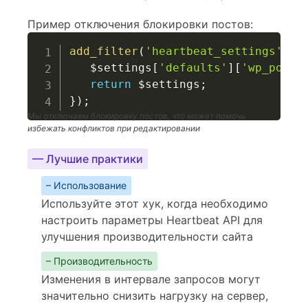
Пример отключения блокировки постов:
add_filter
(
'heartbeat_settings'
,
f
$settings
[
'defaults'
]
[
'wp_post_
return
$settings
;
}
)
;
Мы отключаем блокировку постов, что может помочь
избежать конфликтов при редактировании
— Лучшие практики
– Использование
Используйте этот хук, когда необходимо
настроить параметры Heartbeat API для
улучшения производительности сайта
– Производительность
Изменения в интервале запросов могут
значительно снизить нагрузку на сервер,