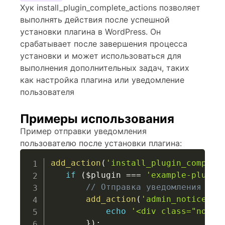
Хук install_plugin_complete_actions позволяет
выполнять действия после успешной
установки плагина в WordPress. Он
срабатывает после завершения процесса
установки и может использоваться для
выполнения дополнительных задач, таких
как настройка плагина или уведомление
пользователя
Примеры использования
Пример отправки уведомления
пользователю после установки плагина:
add_action
(
'install_plugin_complet
if
(
$plugin
===
'example-plugin
// Отправка уведомления пол
add_action
(
'admin_notices'
,
echo
'<div class="notic
}
)
;