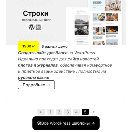
1900 ₽
6 разных демо
Cоздать сайт для блога
на WordPress.
Идеально подходит для сайта новостей
блогов и журналов
, обеспечивая комфортное
и приятное взаимодействие , полностью на
русском языке
Подробнее →
←
1
2
3
4
5
→
Все WordPress шаблоны →