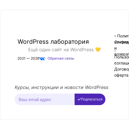
- Поли
-
WordPress лаборатория
конфид
Оплата
и
Ещё один сайт на WordPress 💛
-
возвра
Пользо
2021 — 2026
- Обратная связь
соглаш
-
Догово
оферта
Курсы, инструкции и новости WordPress
Подписаться