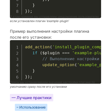
}
}
)
;
В этом примере мы отправляем уведомление пользователю,
если установлен плагин ‘example-plugin’
Пример выполнения настройки плагина
после его установки:
add_action
(
'install_plugin_complet
if
(
$plugin
===
'example-plugin
// Выполнение настройки пла
update_option
(
'example_plug
}
}
)
;
Здесь мы устанавливаем значение настройки плагина по
умолчанию сразу после его установки
— Лучшие практики
– Использование