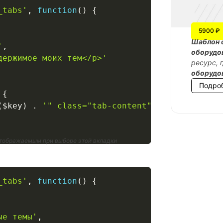
_tabs'
,
function
(
)
{
5900 ₽
Шаблон 
'
,
оборудо
держимое моих тем</p>'
ресурс, 
оборудо
Подро
{
(
$key
)
.
'" class="tab-content">'
.
$tab
[
'tab
отображаемым при выборе этой вкладки
_tabs'
,
function
(
)
{
ые темы'
,