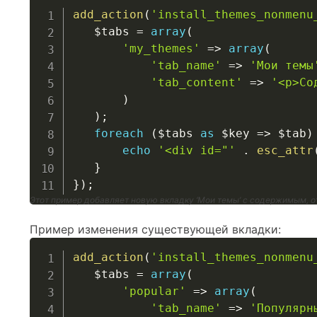
add_action
(
'install_themes_nonmenu
$tabs
=
array
(
'my_themes'
=>
array
(
'tab_name'
=>
'Мои темы
'tab_content'
=>
'<p>Со
)
)
;
foreach
(
$tabs
as
$key
=>
$tab
)
echo
'<div id="'
.
esc_attr
}
}
)
;
Этот пример добавляет новую вкладку ‘Мои темы’ с содержимым, 
Пример изменения существующей вкладки:
add_action
(
'install_themes_nonmenu
$tabs
=
array
(
'popular'
=>
array
(
'tab_name'
=>
'Популярн