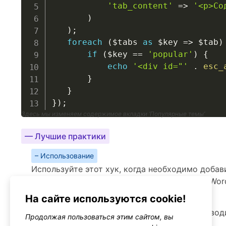
'tab_content'
=>
'<p>Со
)
)
;
foreach
(
$tabs
as
$key
=>
$tab
)
if
(
$key
==
'popular'
)
{
echo
'<div id="'
.
esc_
}
}
}
)
;
Здесь мы изменяем содержимое вкладки ‘Популярные темы’
— Лучшие практики
– Использование
Используйте этот хук, когда необходимо добав
интерфейсе установки тем в админ-панели Wor
На сайте используются cookie!
– Производительность
Хук не должен значительно влиять на производ
Продолжая пользоваться этим сайтом, вы
касаются только вывода HTML