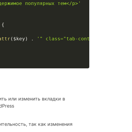
держимое популярных тем</p>'
{
attr
(
$key
)
.
'" class="tab-content">'
.
$tab
[
ить или изменить вкладки в
dPress
ительность, так как изменения