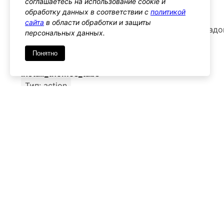
соглашаетесь на использование cookie и
обработку данных в соответствии с
политикой
– Предупреждения
сайта
в области обработки и защиты
Будьте осторожны с конфликтами имен вкладок
персональных данных.
интерфейсе
Понятно
Альтернативы
install_themes_tabs
Тип: action
Этот хук позволяет добавлять функции на сущес
установки тем
Используйте его, если нужно добавить функци
вкладкам
Имя
*
Emai