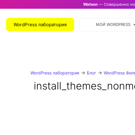
Watson
— Совершенно нов
WordPress лаборатория
МОЙ WORDPRESS
→
→
WordPress лаборатория
Блог
WordPress Фил
install_themes_nonm