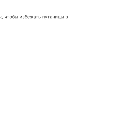
, чтобы избежать путаницы в
твующие вкладки в интерфейсе
ональность к уже существующим
l
*