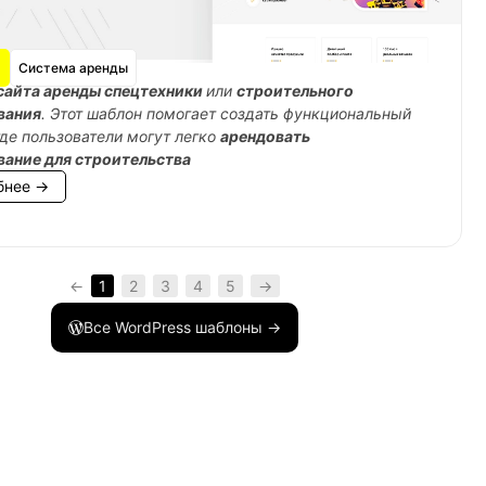
Система аренды
сайта аренды спецтехники
или
строительного
вания
. Этот шаблон помогает создать функциональный
где пользователи могут легко
арендовать
вание для строительства
бнее →
_content'
]
.
'</div>'
;
←
1
2
3
4
5
→
Все WordPress шаблоны →