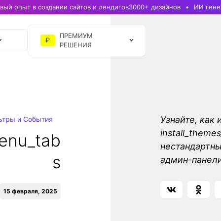
ый опыт в создании сайтов и лендигов
3000+ дизайнов
ИИ гене
ПРЕМИУМ
₽
РЕШЕНИЯ
Узнайте, как 
ьтры и События
install_them
enu_tab
нестандартны
s
админ-панели
15 февраля, 2025