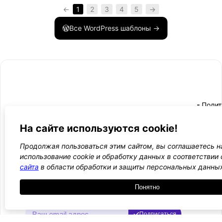
←
1
2
3
4
5
→
Все WordPress шаблоны →
- Поли
-
WordPress лаборатория
конфид
Оплата
и
На сайте используются cookie!
Ещё один сайт на WordPress 💛
-
возвра
Пользо
2021 — 2026
- Обратная связь
Продолжая пользоваться этим сайтом, вы соглашаетесь н
соглаш
-
использование cookie и обработку данных в соответствии
Догово
сайта
в области обработки и защиты персональных данны
оферта
Понятно
Курсы, инструкции и новости WordPress
Подписаться