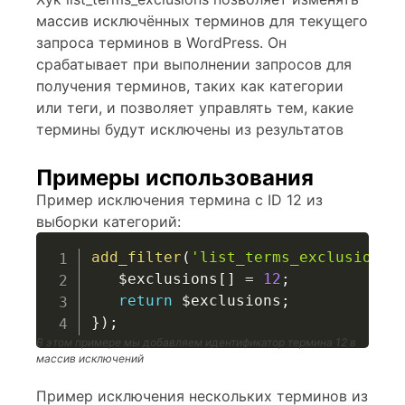
массив исключённых терминов для текущего
запроса терминов в WordPress. Он
срабатывает при выполнении запросов для
получения терминов, таких как категории
или теги, и позволяет управлять тем, какие
термины будут исключены из результатов
Примеры использования
Пример исключения термина с ID 12 из
выборки категорий:
add_filter
(
'list_terms_exclusions'
$exclusions
[
]
=
12
;
return
$exclusions
;
}
)
;
В этом примере мы добавляем идентификатор термина 12 в
массив исключений
Пример исключения нескольких терминов из