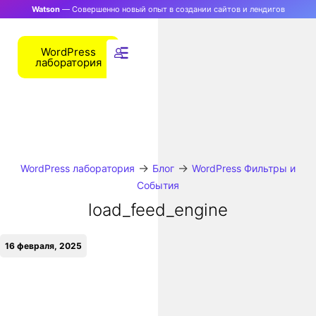
Watson
— Совершенно новый опыт в создании сайтов и лендигов
WordPress
лаборатория
→
→
WordPress лаборатория
Блог
WordPress Фильтры и
События
load_feed_engine
16 февраля, 2025