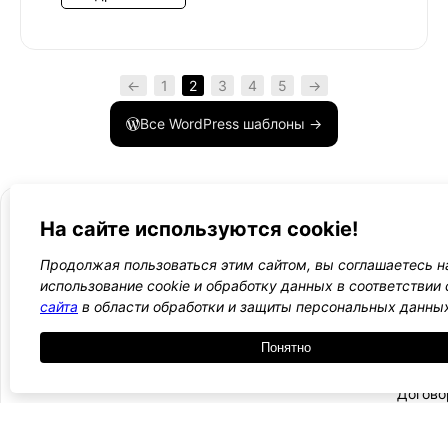
←
1
2
3
4
5
→
Все WordPress шаблоны →
На сайте используются cookie!
Продолжая пользоваться этим сайтом, вы соглашаетесь н
- Поли
-
использование cookie и обработку данных в соответствии
WordPress лаборатория
конфид
Оплата
сайта
в области обработки и защиты персональных данны
и
Ещё один сайт на WordPress 💛
-
возвра
Понятно
Пользо
2021 — 2026
- Обратная связь
соглаш
-
Догово
оферта