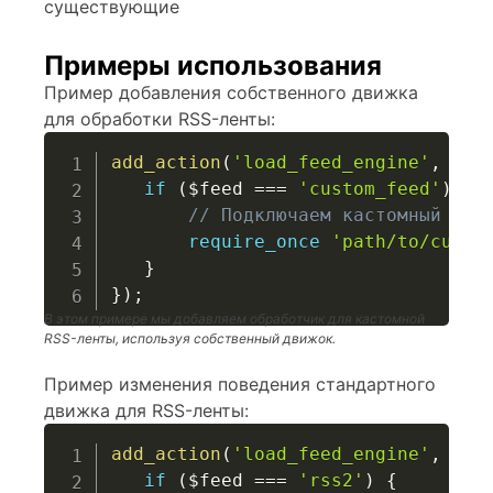
существующие
Примеры использования
Пример добавления собственного движка
для обработки RSS-ленты:
add_action
(
'load_feed_engine'
,
fun
if
(
$feed
===
'custom_feed'
)
{
// Подключаем кастомный дви
require_once
'path/to/custo
}
}
)
;
В этом примере мы добавляем обработчик для кастомной
RSS-ленты, используя собственный движок.
Пример изменения поведения стандартного
движка для RSS-ленты:
add_action
(
'load_feed_engine'
,
fun
if
(
$feed
===
'rss2'
)
{