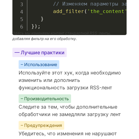
// Изменяем параметры запро
add_filter
(
'the_content'
,
'
}
}
)
;
Здесь мы изменяем контент стандартной RSS-ленты,
добавляя фильтр на его обработку.
— Лучшие практики
– Использование
Используйте этот хук, когда необходимо
изменить или дополнить
функциональность загрузки RSS-лент
– Производительность
Следите за тем, чтобы дополнительные
обработчики не замедляли загрузку лент
– Предупреждения
Убедитесь, что изменения не нарушают