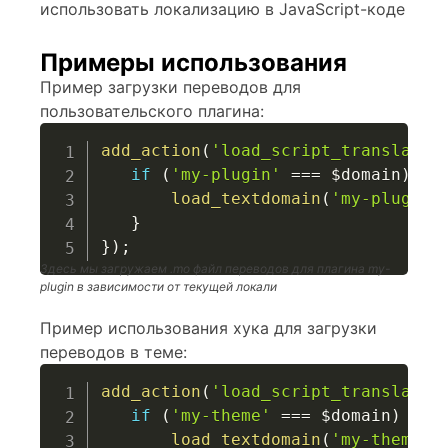
использовать локализацию в JavaScript-коде
Примеры использования
Пример загрузки переводов для
пользовательского плагина:
add_action
(
'load_script_translatio
if
(
'my-plugin'
===
$domain
)
{
load_textdomain
(
'my-plugin'
}
}
)
;
Здесь мы загружаем .mo файл переводов для плагина my-
plugin в зависимости от текущей локали
Пример использования хука для загрузки
переводов в теме:
add_action
(
'load_script_translatio
if
(
'my-theme'
===
$domain
)
{
load_textdomain
(
'my-theme'
,