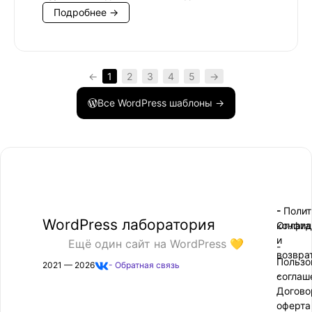
Подробнее →
←
1
2
3
4
5
→
Все WordPress шаблоны →
- Поли
-
WordPress лаборатория
конфид
Оплата
и
Ещё один сайт на WordPress 💛
-
возвра
Пользо
2021 — 2026
- Обратная связь
соглаш
-
Догово
оферта