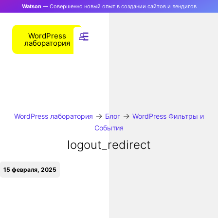
Watson
— Совершенно новый опыт в создании сайтов и лендигов
WordPress
лаборатория
→
→
WordPress лаборатория
Блог
WordPress Фильтры и
События
logout_redirect
15 февраля, 2025