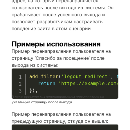
адрес, на который перенаправляется
пользователь после выхода из системы. Он
срабатывает после успешного выхода и
позволяет разработчикам настраивать
поведение сайта в этом сценарии
Примеры использования
Пример перенаправления пользователя на
страницу ‘Спасибо за посещение’ после
выхода из системы:
add_filter
(
'logout_redirect'
,
func
return
'https://example.com/tha
}
)
;
В этом примере мы перенаправляем пользователя на
указанную страницу после выхода
Пример перенаправления пользователя на
предыдущую страницу, откуда он вышел: