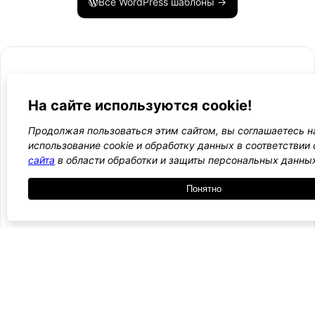
Все WordPress шаблоны →
На сайте используются cookie!
- Поли
-
WordPress лаборатория
конфид
Оплата
Продолжая пользоваться этим сайтом, вы соглашаетесь н
и
Ещё один сайт на WordPress 💛
использование cookie и обработку данных в соответствии
-
возвра
сайта
в области обработки и защиты персональных данны
Пользо
2021 — 2026
- Обратная связь
соглаш
-
Понятно
Догово
оферта
Курсы, инструкции и новости WordPress
Подписаться