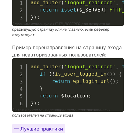
add_filter
(
'logout_redirect'
,
func
return
isset
(
$_SERVER
[
'HTTP_REF
}
)
;
Здесь мы используем HTTP_REFERER для возврата на
предыдущую страницу или на главную, если реферер
отсутствует
Пример перенаправления на страницу входа
для неавторизованных пользователей:
add_filter
(
'logout_redirect'
,
func
if
(
!
is_user_logged_in
(
)
)
{
return
wp_login_url
(
)
;
}
return
$location
;
}
)
;
В этом случае мы перенаправляем неавторизованных
пользователей на страницу входа
— Лучшие практики