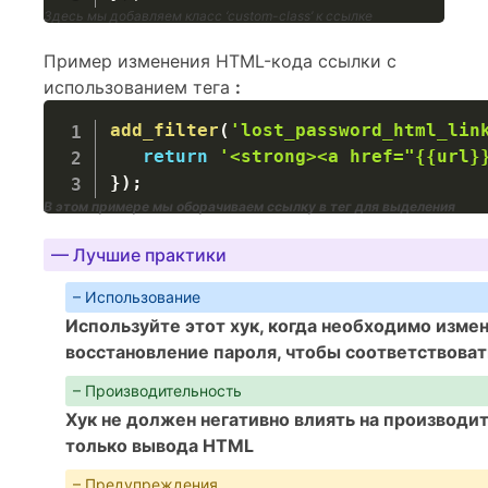
Здесь мы добавляем класс ‘custom-class’ к ссылке
Пример изменения HTML-кода ссылки с
использованием тега
:
add_filter
(
'lost_password_html_lin
return
'<strong><a href="{{url}
}
)
;
В этом примере мы оборачиваем ссылку в тег
для выделения
— Лучшие практики
– Использование
Используйте этот хук, когда необходимо изме
восстановление пароля, чтобы соответствоват
– Производительность
Хук не должен негативно влиять на производит
только вывода HTML
– Предупреждения