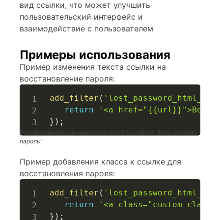
вид ссылки, что может улучшить
пользовательский интерфейс и
взаимодействие с пользователем
Примеры использования
Пример изменения текста ссылки на
восстановление пароля:
add_filter
(
'lost_password_html_lin
return
'<a href="{{url}}">Восст
}
)
;
В этом примере мы изменяем текст ссылки на ‘Восстановить
пароль’
Пример добавления класса к ссылке для
восстановления пароля:
add_filter
(
'lost_password_html_lin
return
'<a class="custom-class"
}
)
;