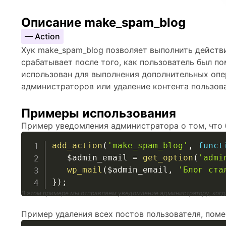
Описание make_spam_blog
— Action
Хук make_spam_blog позволяет выполнить действи
срабатывает после того, как пользователь был п
использован для выполнения дополнительных опе
администраторов или удаление контента пользов
Примеры использования
Пример уведомления администратора о том, что 
add_action
(
'make_spam_blog'
,
funct
$admin_email
=
get_option
(
'admi
wp_mail
(
$admin_email
,
'Блог ста
}
)
;
В этом примере мы отправляем уведомление администратору, когд
Пример удаления всех постов пользователя, поме