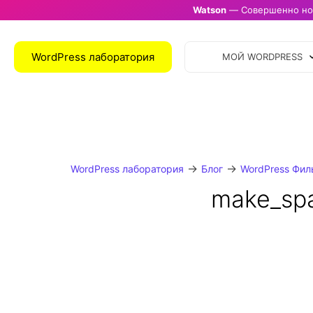
Watson
— Совершенно нов
WordPress лаборатория
МОЙ WORDPRESS
→
→
WordPress лаборатория
Блог
WordPress Фил
make_sp