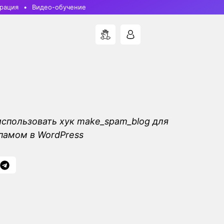
рация
Видео-обучение
 использовать хук make_spam_blog для
памом в WordPress