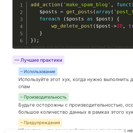
add_action
(
'make_spam_blog'
,
funct
$posts
=
get_posts
(
array
(
'post_
foreach
(
$posts
as
$post
)
{
wp_delete_post
(
$post
->
ID
,
t
}
}
)
;
Здесь мы удаляем все посты пользователя, который был помечен к
— Лучшие практики
– Использование
Используйте этот хук, когда нужно выполнить 
спам
– Производительность
Будьте осторожны с производительностью, ос
большое количество данных в рамках этого ху
– Предупреждения
Убедитесь, что ваши действия не приводят к 