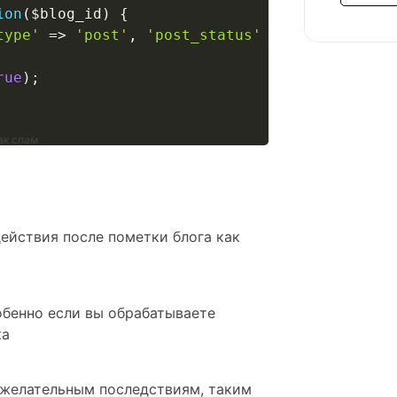
ion
(
$blog_id
)
{
type'
=>
'post'
,
'post_status'
=>
'any'
,
'aut
rue
)
;
ак спам
действия после пометки блога как
обенно если вы обрабатываете
ка
нежелательным последствиям, таким