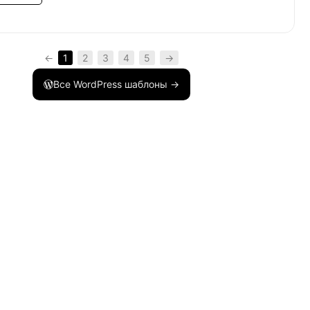
hor'
=>
$blog_id
)
)
;
←
1
2
3
4
5
→
Все WordPress шаблоны →