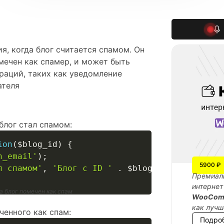
я, когда блог считается спамом. Он
омечен как спамер, и может быть
раций, таких как уведомление
ателя
блог стал спамом:
ion
(
$blog_id
)
{
n_email'
)
;
5900 ₽
л спамом'
,
'Блог с ID '
.
$blog_id
.
' был по
Премиаль
интернет
а блог помечен как спам
WooCom
как лучш
ченного как спам:
Подро