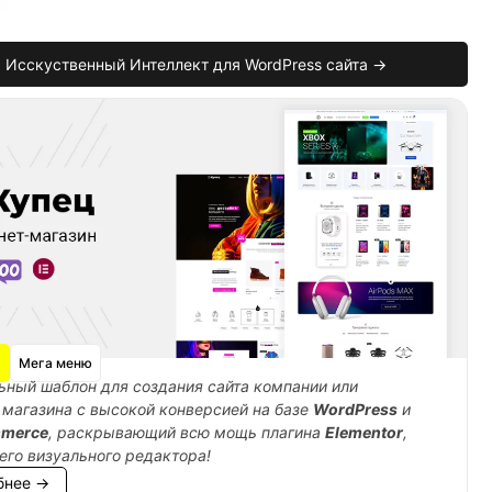
Исскуственный Интеллект для WordPress сайта →
Мега меню
мечен как спам'
)
;
ный шаблон для создания сайта компании или
 магазина с высокой конверсией на базе
WordPress
и
merce
, раскрывающий всю мощь плагина
Elementor
,
его визуального редактора!
бнее →