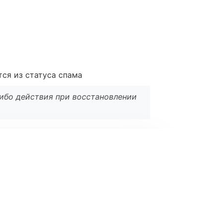
тся из статуса спама
либо действия при восстановлении
l
*