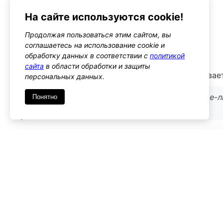
как случайное удаление контента
На сайте используются cookie!
Альтернативы
Продолжая пользоваться этим сайтом, вы
make_ham_blog
соглашаетесь на использование cookie и
Тип: action
обработку данных в соответствии с
политикой
сайта
в области обработки и защиты
Этот хук срабатывает, когда блог восстанавливае
персональных данных.
Используйте его, если нужно выполнить какие-
Понятно
блога
Имя
*
Emai
Комментарий