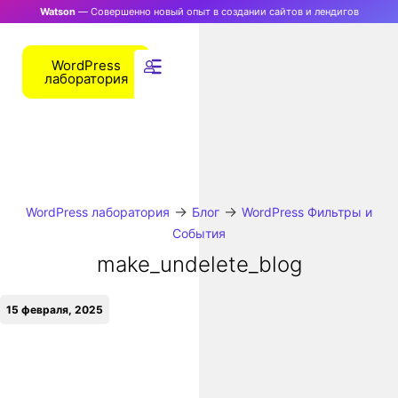
Watson
— Совершенно новый опыт в создании сайтов и лендигов
WordPress
лаборатория
→
→
WordPress лаборатория
Блог
WordPress Фильтры и
События
make_undelete_blog
15 февраля, 2025