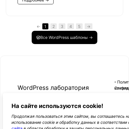
←
1
2
3
4
5
→
Все WordPress шаблоны →
- Поли
-
WordPress лаборатория
конфид
Оплата
и
Ещё один сайт на WordPress 💛
-
возвра
Пользо
2021 — 2026
- Обратная связь
На сайте используются cookie!
соглаш
-
Догово
Продолжая пользоваться этим сайтом, вы соглашаетесь н
оферта
использование cookie и обработку данных в соответствии
сайта
в области обработки и защиты персональных данны