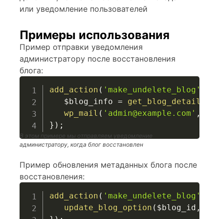
или уведомление пользователей
Примеры использования
Пример отправки уведомления
администратору после восстановления
блога:
add_action
(
'make_undelete_blog'
,
f
$blog_info
=
get_blog_details
(
$
wp_mail
(
'admin@example.com'
,
'Б
}
)
;
В этом примере мы отправляем уведомление
администратору, когда блог восстановлен
Пример обновления метаданных блога после
восстановления:
add_action
(
'make_undelete_blog'
,
f
update_blog_option
(
$blog_id
,
'l