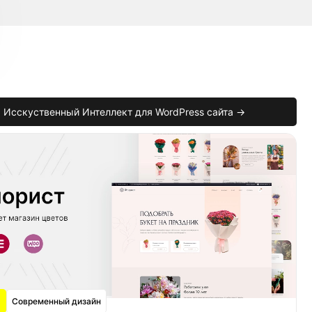
Исскуственный Интеллект для WordPress сайта →
Современный дизайн