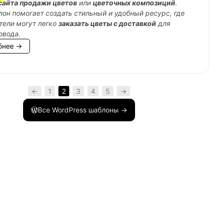
сайта продажи цветов
или
цветочных композиций
.
лон помогает создать стильный и удобный ресурс, где
тели могут легко
заказать цветы с доставкой
для
овода.
бнее →
←
1
2
3
4
5
→
Все WordPress шаблоны →