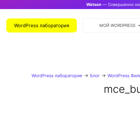
Watson
— Совершенно нов
WordPress лаборатория
МОЙ WORDPRESS
→
→
WordPress лаборатория
Блог
WordPress Фил
mce_bu