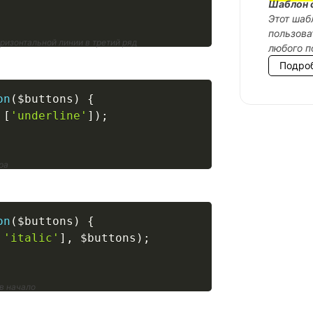
Шаблон 
Этот шаб
пользова
ризонтальной линии в третий ряд
любого п
Подро
on
(
$buttons
)
{
[
'underline'
]
)
;
ра
on
(
$buttons
)
{
'italic'
]
,
$buttons
)
;
в начало