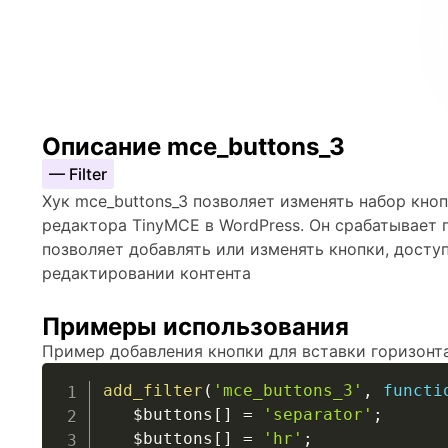
Описание mce_buttons_3
— Filter
Хук mce_buttons_3 позволяет изменять набор кно
редактора TinyMCE в WordPress. Он срабатывает
позволяет добавлять или изменять кнопки, досту
редактировании контента
Примеры использования
Пример добавления кнопки для вставки горизонт
add_filter
(
'mce_buttons_3'
,
functi
$buttons
[
]
=
'separator'
;
$buttons
[
]
=
'hr'
;