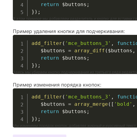
return
$buttons
;
}
)
;
В этом примере мы добавляем разделитель и кнопку для вставки го
Пример удаления кнопки для подчеркивания:
add_filter
(
'mce_buttons_3'
,
functi
$buttons
=
array_diff
(
$buttons
,
return
$buttons
;
}
)
;
Здесь мы убираем кнопку подчеркивания из третьего ряда редакто
Пример изменения порядка кнопок:
add_filter
(
'mce_buttons_3'
,
functi
$buttons
=
array_merge
(
[
'bold'
,
return
$buttons
;
}
)
;
Мы изменяем порядок кнопок, добавляя жирный и курсивный текст 