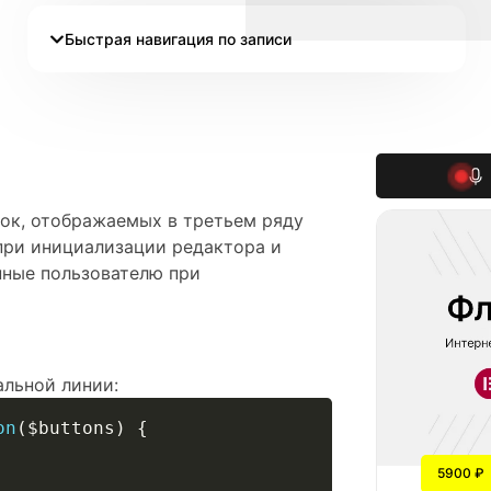
Быстрая навигация по записи
пок, отображаемых в третьем ряду
 при инициализации редактора и
пные пользователю при
альной линии:
on
(
$buttons
)
{
5900 ₽