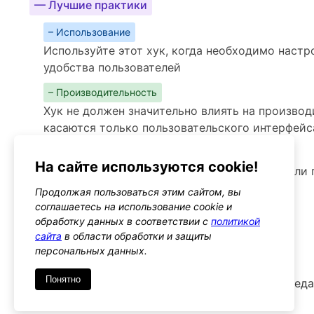
— Лучшие практики
– Использование
Используйте этот хук, когда необходимо настр
удобства пользователей
– Производительность
Хук не должен значительно влиять на производ
касаются только пользовательского интерфейс
– Предупреждения
На сайте используются cookie!
Следите за тем, чтобы изменения не нарушали
пользователей
Продолжая пользоваться этим сайтом, вы
соглашаетесь на использование cookie и
Альтернативы
обработку данных в соответствии с
политикой
mce_buttons
сайта
в области обработки и защиты
Тип: filter
персональных данных.
Понятно
Этот хук позволяет изменять набор кнопок в ред
ряды