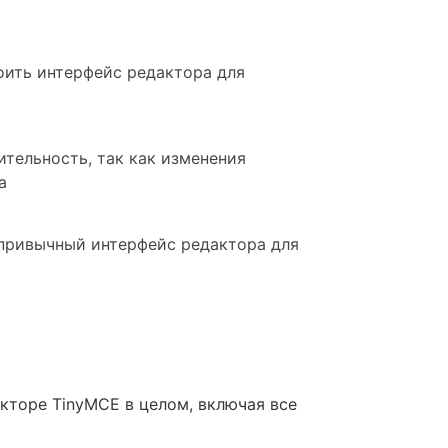
оить интерфейс редактора для
ительность, так как изменения
а
 привычный интерфейс редактора для
акторе TinyMCE в целом, включая все