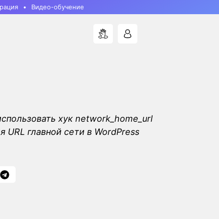
рация
Видео-обучение
использовать хук network_home_url
я URL главной сети в WordPress