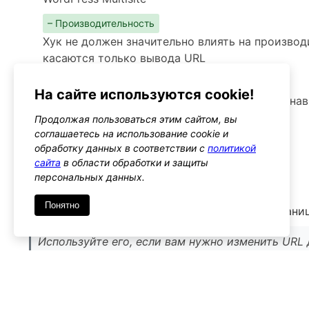
– Производительность
Хук не должен значительно влиять на производ
касаются только вывода URL
– Предупреждения
На сайте используются cookie!
Убедитесь, что изменения URL не нарушают на
пользователей
Продолжая пользоваться этим сайтом, вы
соглашаетесь на использование cookie и
Альтернативы
обработку данных в соответствии с
политикой
home_url
сайта
в области обработки и защиты
Тип: filter
персональных данных.
Понятно
Этот хук позволяет изменять URL главной страни
Используйте его, если вам нужно изменить URL д
всей сети