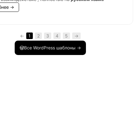
бнее →
←
1
2
3
4
5
→
Все WordPress шаблоны →
$url
)
;