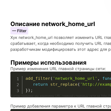
Описание network_home_url
— Filter
Хук network_home_url позволяет изменить URL глав
срабатывает, когда необходимо получить URL гла
разработчикам модифицировать этот адрес для 
Примеры использования
Пример изменения URL главной страницы сети:
add_filter
(
'network_home_url'
,
fun
return
str_replace
(
'http://exam
}
)
;
В этом примере мы изменяем URL главной страницы сети на ‘http://
Пример добавления параметра к URL главной стр