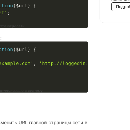
ction
(
$url
)
{
Подро
ef'
;
страницы сети.
:
ction
(
$url
)
{
example.com'
,
'http://loggedin.example.com'
,
 которые вошли в систему.
зменить URL главной страницы сети в