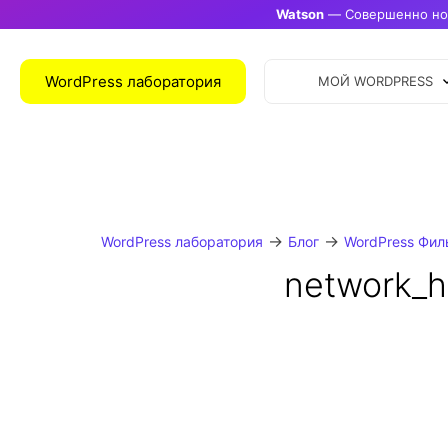
Watson
— Совершенно нов
WordPress лаборатория
МОЙ WORDPRESS
→
→
WordPress лаборатория
Блог
WordPress Фил
network_h