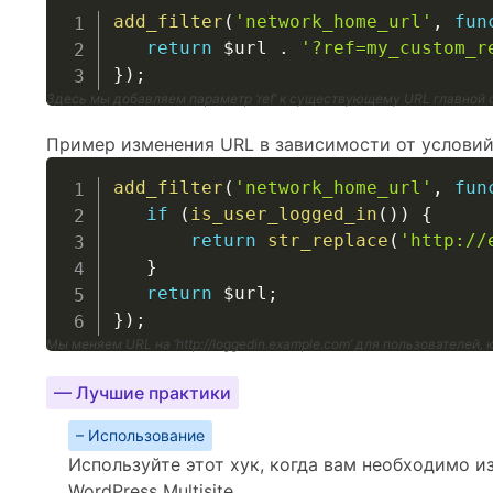
add_filter
(
'network_home_url'
,
fun
return
$url
.
'?ref=my_custom_r
}
)
;
Здесь мы добавляем параметр ‘ref’ к существующему URL главной 
Пример изменения URL в зависимости от условий
add_filter
(
'network_home_url'
,
fun
if
(
is_user_logged_in
(
)
)
{
return
str_replace
(
'http://
}
return
$url
;
}
)
;
Мы меняем URL на ‘http://loggedin.example.com’ для пользователей,
— Лучшие практики
– Использование
Используйте этот хук, когда вам необходимо и
WordPress Multisite