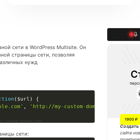
ной сети в WordPress Multisite. Он
вной страницы сети, позволяя
различных нужд
ction
(
$url
)
{
ple.com'
,
'http://my-custom-domain.com'
,
$url
1900 ₽
my-custom-domain.com’.
Cоздать 
сайта но
аницы сети:
приятное