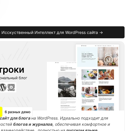
Исскуственный Интеллект для WordPress сайта →
)
;
6 разных демо
сайт для блога
на WordPress. Идеально подходит для
востей
блогов и журналов
, обеспечивая комфортное и
 взаимодействие , полностью на
русском языке