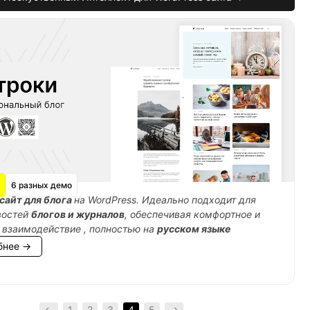
6 разных демо
сайт для блога
на WordPress. Идеально подходит для
востей
блогов и журналов
, обеспечивая комфортное и
 взаимодействие , полностью на
русском языке
бнее →
←
1
2
3
4
5
→