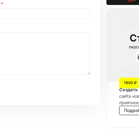
l
*
1900 ₽
Cоздать 
сайта но
приятное
Подро