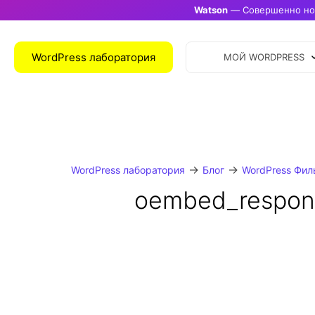
Watson
— Совершенно нов
WordPress лаборатория
МОЙ WORDPRESS
→
→
WordPress лаборатория
Блог
WordPress Фил
oembed_respon