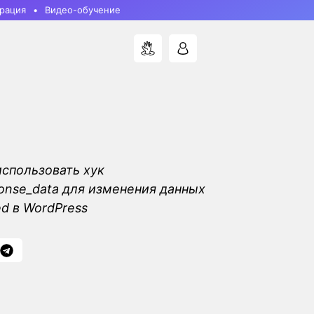
рация
Видео-обучение
использовать хук
nse_data для изменения данных
d в WordPress