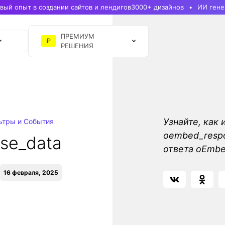
ый опыт в создании сайтов и лендигов
3000+ дизайнов
ИИ гене
ПРЕМИУМ
₽
РЕШЕНИЯ
Узнайте, как 
ьтры и События
oembed_respo
se_data
ответа oEmbe
16 февраля, 2025