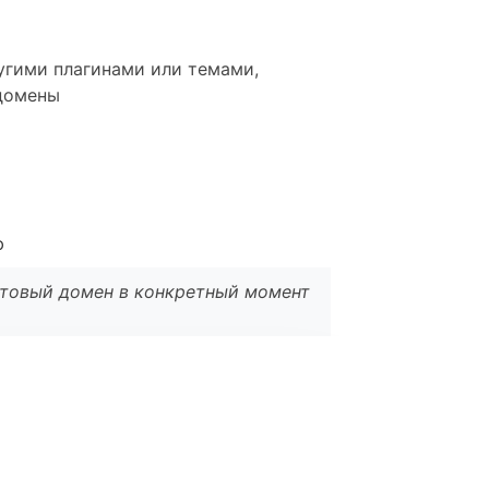
ругими плагинами или темами,
 домены
ю
кстовый домен в конкретный момент
l
*