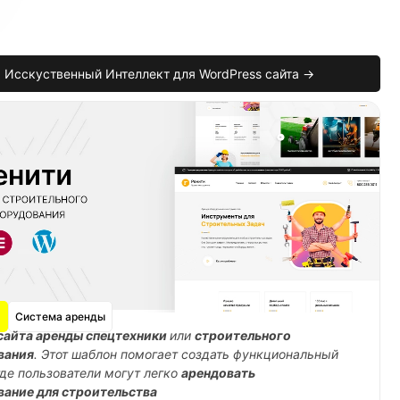
Исскуственный Интеллект для WordPress сайта →
Система аренды
сайта аренды спецтехники
или
строительного
вания
. Этот шаблон помогает создать функциональный
где пользователи могут легко
арендовать
вание для строительства