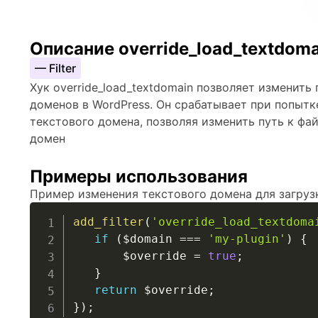
Описание override_load_textdoma
— Filter
Хук override_load_textdomain позволяет изменить
доменов в WordPress. Он срабатывает при попытк
текстового домена, позволяя изменить путь к фа
домен
Примеры использования
Пример изменения текстового домена для загруз
add_filter
(
'override_load_textdoma
if
(
$domain
===
'my-plugin'
)
{
$override
=
true
;
}
return
$override
;
}
)
;