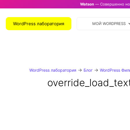
Watson
— Совершенно нов
WordPress лаборатория
МОЙ WORDPRESS
→
→
WordPress лаборатория
Блог
WordPress Фил
override_load_te