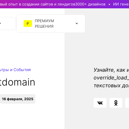
ый опыт в создании сайтов и лендигов
3000+ дизайнов
ИИ гене
ПРЕМИУМ
₽
РЕШЕНИЯ
Узнайте, как 
ьтры и События
override_load
xtdomain
текстовых до
16 февраля, 2025