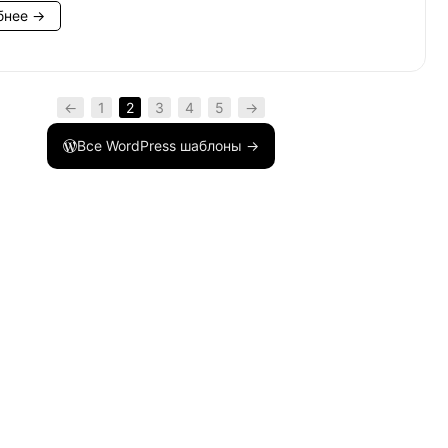
бнее →
←
1
2
3
4
5
→
Все WordPress шаблоны →