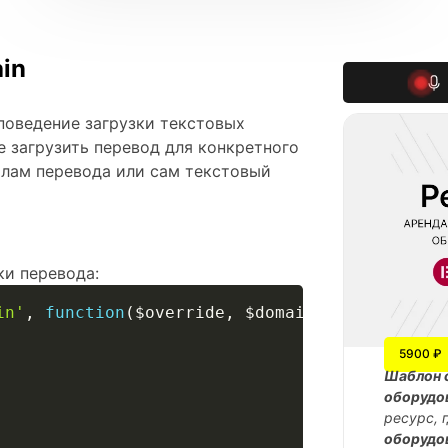
in
 поведение загрузки текстовых
е загрузить перевод для конкретного
йлам перевода или сам текстовый
ки перевода:
in'
,
function
(
$override
,
$domain
,
$path
)
{
5900 ₽
Шаблон 
оборудо
ресурс, 
оборудо