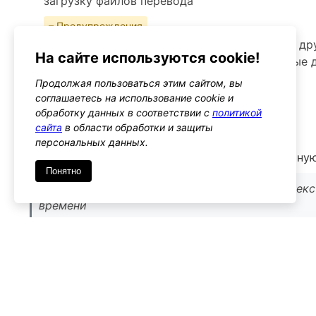
загрузку файлов перевода
– Предупреждения
Убедитесь, что изменения не конфликтуют с д
На сайте используются cookie!
которые могут использовать те же текстовые
Продолжая пользоваться этим сайтом, вы
Альтернативы
соглашаетесь на использование cookie и
load_textdomain
обработку данных в соответствии с
политикой
Тип: function
сайта
в области обработки и защиты
персональных данных.
Функция для загрузки текстового домена вручну
Понятно
Используйте ее, если нужно явно загрузить те
времени
Имя
*
Emai