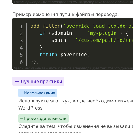
В этом примере мы переопределяем загрузку текстового домена ‘my
Пример изменения пути к файлам перевода:
add_filter
(
'override_load_textdoma
if
(
$domain
===
'my-plugin'
)
{
$path
=
'/custom/path/to/tr
}
return
$override
;
}
)
;
Здесь мы изменяем путь к файлам перевода для текстового домена 
— Лучшие практики
– Использование
Используйте этот хук, когда необходимо измен
WordPress
– Производительность
Следите за тем, чтобы изменения не вызывали