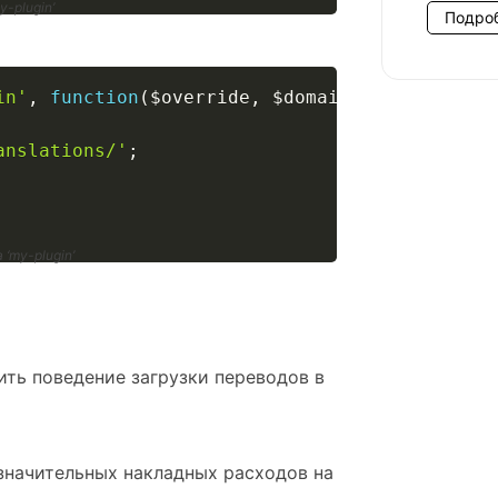
-plugin’
Подро
in'
,
function
(
$override
,
$domain
,
$path
)
{
anslations/'
;
‘my-plugin’
ить поведение загрузки переводов в
 значительных накладных расходов на