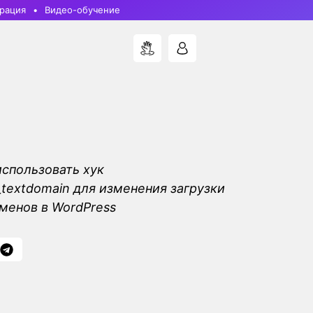
рация
Видео-обучение
использовать хук
_textdomain для изменения загрузки
менов в WordPress