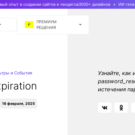
ый опыт в создании сайтов и лендигов
3000+ дизайнов
ИИ гене
ПРЕМИУМ
₽
РЕШЕНИЯ
Узнайте, как 
ьтры и События
password_res
piration
истечения па
16 февраля, 2025