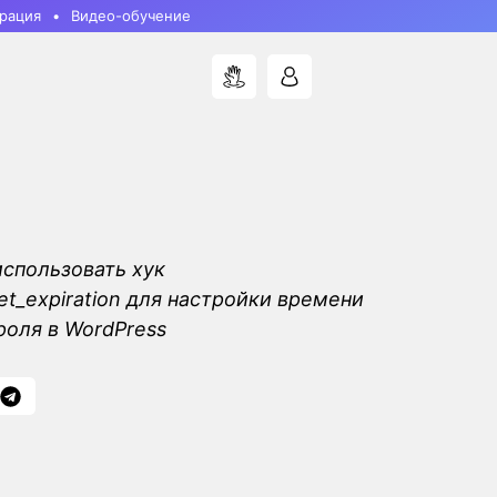
рация
Видео-обучение
использовать хук
et_expiration для настройки времени
роля в WordPress