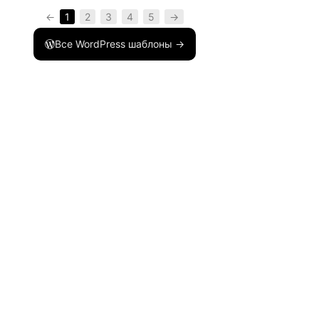
←
1
2
3
4
5
→
Все WordPress шаблоны →