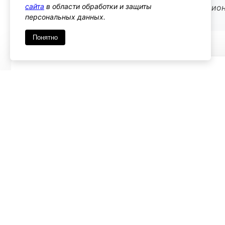
сайта
в области обработки и защиты
Используйте его, если нужно добавить функцион
персональных данных.
например, уведомления
Понятно
Имя
*
Emai
Комментарий