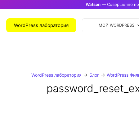
Watson
— Совершенно нов
WordPress лаборатория
МОЙ WORDPRESS
→
→
WordPress лаборатория
Блог
WordPress Фил
password_reset_ex