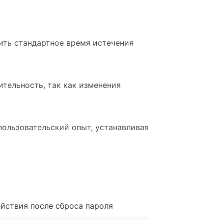
нить стандартное время истечения
ительность, так как изменения
пользовательский опыт, устанавливая
ействия после сброса пароля