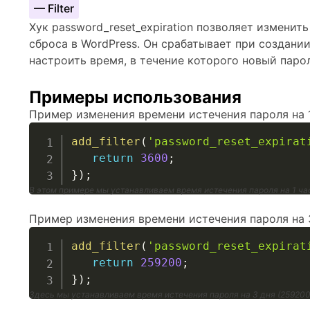
— Filter
Хук password_reset_expiration позволяет изменит
сброса в WordPress. Он срабатывает при создании
настроить время, в течение которого новый паро
Примеры использования
Пример изменения времени истечения пароля на 1
add_filter
(
'password_reset_expirat
return
3600
;
}
)
;
В этом примере мы устанавливаем время истечения пароля на 1 ча
Пример изменения времени истечения пароля на 3
add_filter
(
'password_reset_expirat
return
259200
;
}
)
;
Здесь мы устанавливаем время истечения пароля на 3 дня (259200