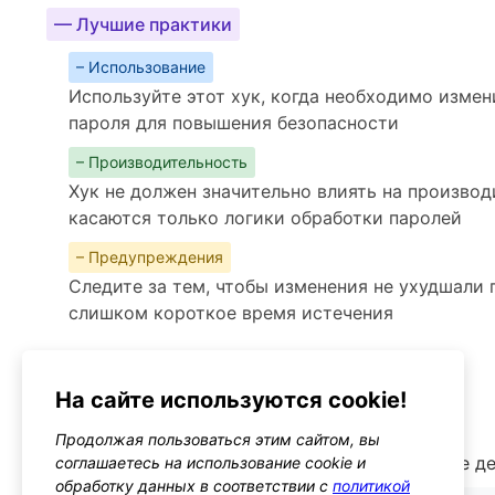
— Лучшие практики
– Использование
Используйте этот хук, когда необходимо изме
пароля для повышения безопасности
– Производительность
Хук не должен значительно влиять на производ
касаются только логики обработки паролей
– Предупреждения
Следите за тем, чтобы изменения не ухудшали 
слишком короткое время истечения
Альтернативы
password_reset
На сайте используются cookie!
Тип: action
Продолжая пользоваться этим сайтом, вы
Этот хук позволяет выполнять дополнительные д
соглашаетесь на использование cookie и
обработку данных в соответствии с
политикой