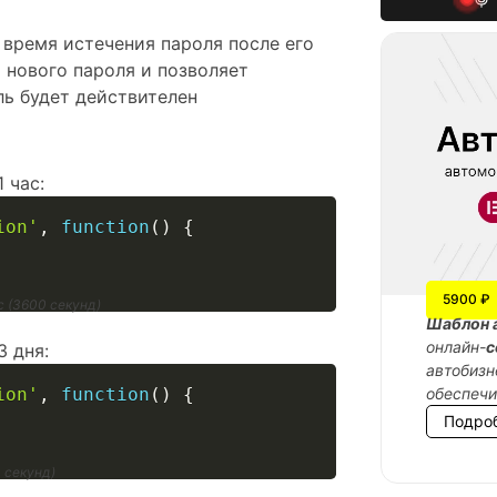
ь время истечения пароля после его
 нового пароля и позволяет
ль будет действителен
 час:
ion'
,
function
(
)
{
5900 ₽
с (3600 секунд)
Шаблон 
онлайн-
с
 дня:
автобизн
ion'
,
function
(
)
{
обеспеч
Подро
 секунд)